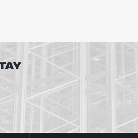
ний, выставочных залов и торговых объектов.
мы от механических повреждений при ударах и
нструкций от деформации при ударном
TAY
непаллетированного грузов;
жах;
гичными металлическими комплектующими,
 и производственных помещений;
теллажных моделей и увеличения максимальной