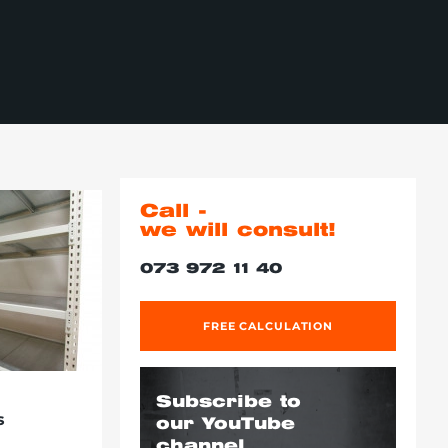
Call -
we will consult!
073 972 11 40
FREE CALCULATION
Subscribe to
s
our YouTube
channel