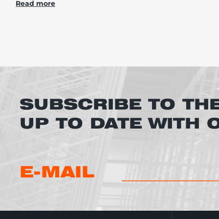
Read more
модели, что в целом позитивно отражается на 
В каталоге Склад Сервис Вы сможете подобрать 
металлическая защита для стеллажей - необ
столкновениях с погрузочной техникой;
пластиковые гибкие ограждения - также, пр
воздействии;
SUBSCRIBE TO TH
металлические полки для стеллажей - исполь
UP TO DATE WITH
сетчатые полки для стеллажей - используются
полки из ДСП для стеллажей - выгодны свое
применяются чаще всего в торговых залах д
E-MAIL
складские ограждения (сетчатые заборы) - 
перемычки для нестандартных грузов - пред