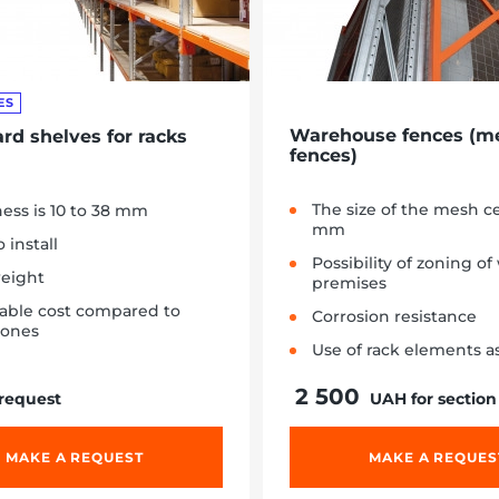
ES
Warehouse fences (m
rd shelves for racks
fences)
The size of the mesh cel
ess is 10 to 38 mm
mm
 install
Possibility of zoning o
eight
premises
dable cost compared to
Corrosion resistance
 ones
Use of rack elements a
2 500
 request
UAH for section
MAKE A REQUEST
MAKE A REQUES