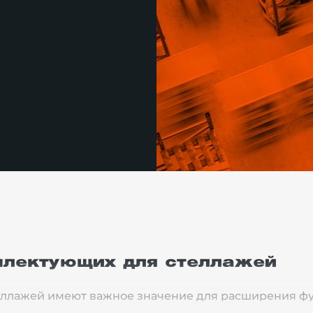
плектующих для стеллажей
ллажей имеют важное значение для расширения фу
 безопасности операций по обработке заказов, по