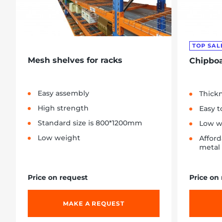
TOP SAL
Mesh shelves for racks
Chipboa
Easy assembly
Thickn
High strength
Easy to
Standard size is 800*1200mm
Low w
Low weight
Affor
metal
Price on request
Price on
MAKE A REQUEST