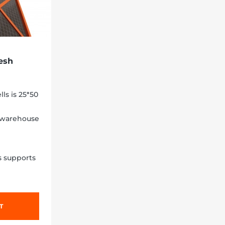
esh
ls is 25*50
f warehouse
s supports
T