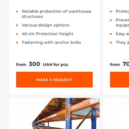
Reliable protection of warehouse
Protec
structures
Preve
Various design options
equip
40 cm Protection height
Easy 
Fastening with anchor bolts
They a
300
7
from
UAH for pcs.
from
MAKE A REQUEST