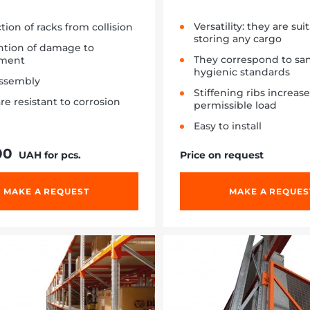
Versatility: they are sui
tion of racks from collision
storing any cargo
ntion of damage to
They correspond to san
ment
hygienic standards
assembly
Stiffening ribs increas
re resistant to corrosion
permissible load
Easy to install
00
UAH for pcs.
Price on request
MAKE A REQUEST
MAKE A REQUES