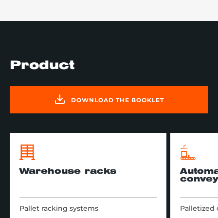
Product
DOWNLOAD THE BOOKLET
Warehouse racks
Automa
convey
Pallet racking systems
Palletized