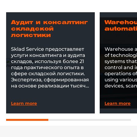
Аудит и консалтинг
Wareho
складской
automat
логистики
Sklad Service предоставляет
Warehouse au
услуги консалтинга и аудита
of technolog
складов, используя более 21
systems that
года практического опыта в
control and 
сфере складской логистики.
operations o
Экспертиза, сформированная
using vario
на основе реализации тысяч
devices, sca
проектов, позволяет находить
software.
эффективные решения для
Learn more
Learn more
оптимизации складских
процессов, повышения
производительности и
рационального
использования ресурсов.