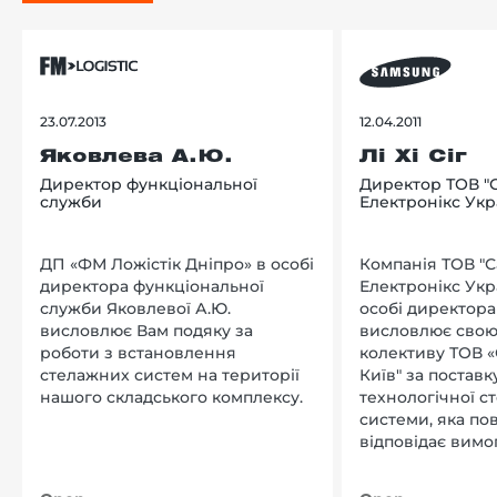
23.07.2013
12.04.2011
Яковлева А.Ю.
Лі Хі Сіг
Директор функціональної
Директор ТОВ "
служби
Електронікс Укр
ДП «ФМ Ложістік Дніпро» в особі
Компанія ТОВ "
директора функціональної
Електронікс Укр
служби Яковлевої А.Ю.
особі директора Л
висловлює Вам подяку за
висловлює свою
роботи з встановлення
колективу ТОВ «
стелажних систем на території
Київ" за поставку
нашого складського комплексу.
технологічної с
системи, яка по
відповідає вимо
нашого підприєм