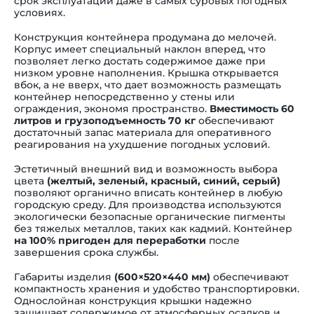
срок эксплуатации даже в самых суровых погодных
условиях.
Конструкция контейнера продумана до мелочей.
Корпус имеет специальный наклон вперед, что
позволяет легко достать содержимое даже при
низком уровне наполнения. Крышка открывается
вбок, а не вверх, что дает возможность размещать
контейнер непосредственно у стены или
ограждения, экономя пространство.
Вместимость 60
литров и грузоподъемность 70 кг
обеспечивают
достаточный запас материала для оперативного
реагирования на ухудшение погодных условий.
Эстетичный внешний вид и возможность выбора
цвета
(желтый, зеленый, красный, синий, серый)
позволяют органично вписать контейнер в любую
городскую среду. Для производства используются
экологически безопасные органические пигменты
без тяжелых металлов, таких как кадмий. Контейнер
на 100% пригоден для переработки
после
завершения срока службы.
Габариты изделия
(600×520×440 мм)
обеспечивают
компактность хранения и удобство транспортировки.
Однослойная конструкция крышки надежно
защищает содержимое от атмосферных осадков и