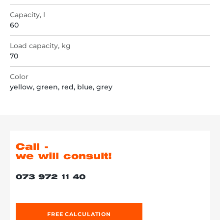
Capacity, l
60
Load capacity, kg
70
Color
yellow, green, red, blue, grey
Call -
we will consult!
073 972 11 40
FREE CALCULATION