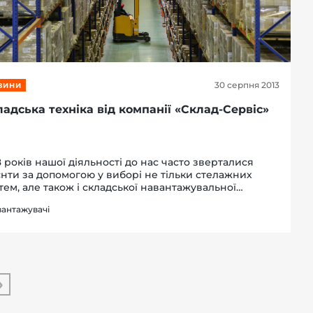
30 серпня 2013
ВИНИ
адська техніка від компанії «Склад-Сервіс»
8 років нашої діяльності до нас часто зверталися
єнти за допомогою у виборі не тільки стелажних
тем, але також і складської навантажувальної
ніки. Тепер «Склад-Сервіс» більш комплексно
вантажувачі
ходить до обладнання для складської логі...