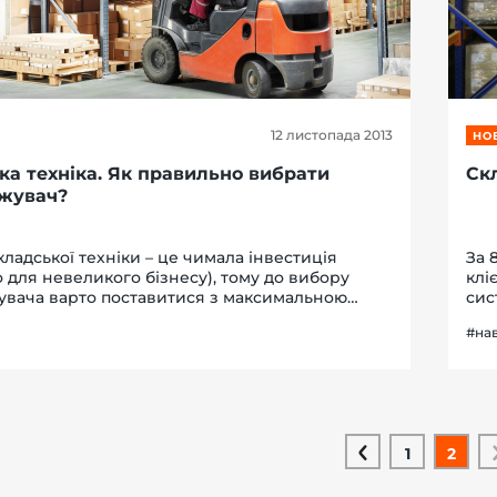
12 листопада 2013
НО
ка техніка. Як правильно вибрати
Скл
жувач?
кладської техніки – це чимала інвестиція
За 
 для невеликого бізнесу), тому до вибору
клі
увача варто поставитися з максимальною
сис
тю. Сьогодні існує величезна різноманітність
тех
#на
 техніки різних типів, розмірів...
під
1
2