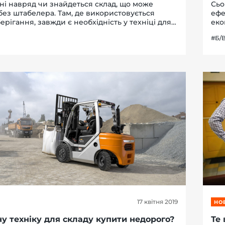
ні навряд чи знайдеться склад, що може
Сьо
без штабелера. Там, де використовується
ефе
ерігання, завжди є необхідність у техніці для
еко
ка здатна штабелювати вантажі та переміщати
пер
#Б/В
еликі відстані. Нескладне у викори...
доп
17 квітня 2019
НО
у техніку для складу купити недорого?
Те 