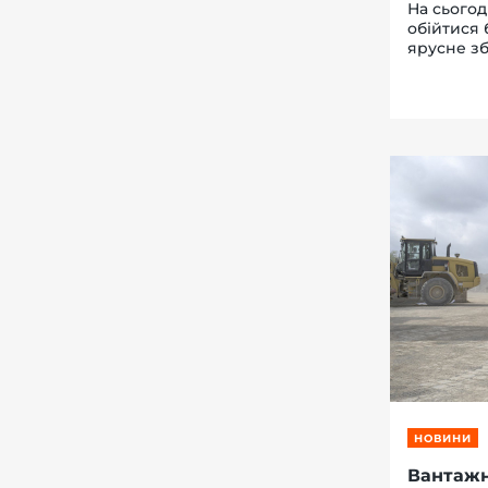
На сьогод
обійтися 
ярусне зб
складу, я
їх на нев
НОВИНИ
Вантажн