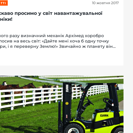
10 жовтня 2017
ТТІ
скаво просимо у світ навантажувальної
ніки!
ого разу визначний механік Архімед хоробро
лосив на весь світ: «Дайте мені хоча б одну точку
ри, і я переверну Землю!» Звичайно ж планету він
перевернув, але першим в світі пояснив принцип
оти важеля. Завдяки цьому прос...