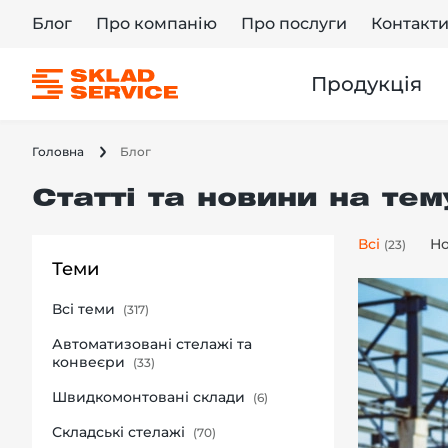
Блог
Про компанію
Про послуги
Контакт
Продукція
Головна
Блог
Статті та новини на тем
Всі
Н
(23)
Теми
Всі теми
(317)
Автоматизовані стелажі та
конвеєри
(33)
Швидкомонтовані склади
(6)
Складські стелажі
(70)