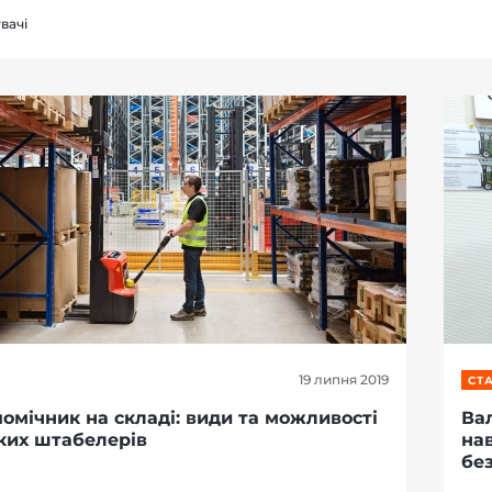
вачі
19 липня 2019
СТА
помічник на складі: види та можливості
Вал
ких штабелерів
на
бе