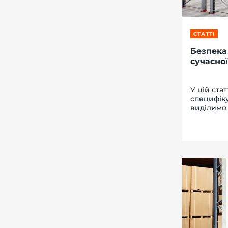
СТАТТІ
Безпека
сучасної
У цій ста
специфіку
виділимо 
дотримуюч
гармонійн