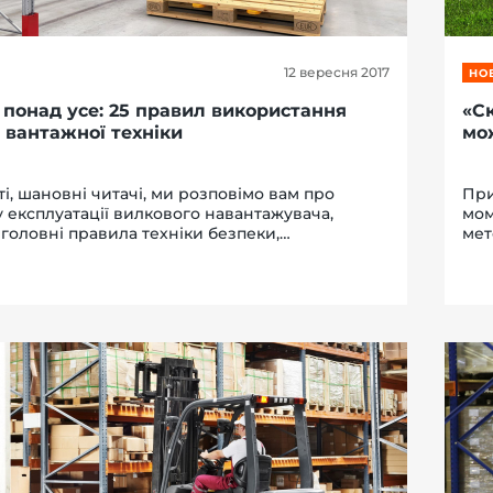
12 вересня 2017
НО
 понад усе: 25 правил використання
«Ск
 вантажної техніки
мо
тті, шановні читачі, ми розповімо вам про
При
 експлуатації вилкового навантажувача,
мом
головні правила техніки безпеки,
мет
ись яких ви забезпечите собі спокійну і
Сер
у роботу на навантажувачі та біля н...
про
нам