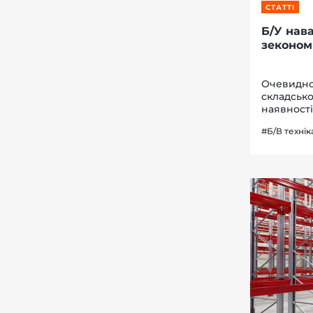
СТАТТІ
Б/У нав
зеконом
Очевидно,
складсько
наявност
навантаж
#Б/В технік
транспор
максималь