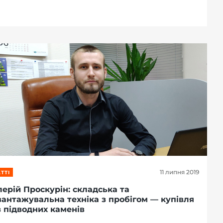
11 липня 2019
ТТІ
ерій Проскурін: складська та
вантажувальна техніка з пробігом — купівля
з підводних каменів