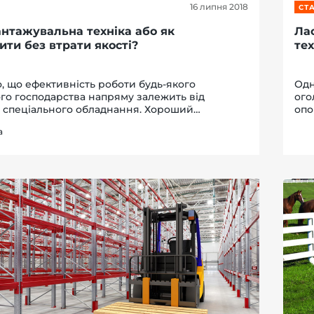
16 липня 2018
СТА
антажувальна техніка або як
Ла
ити без втрати якості?
тех
 що ефективність роботи будь-якого
Одн
го господарства напряму залежить від
ого
і спеціального обладнання. Хороший
опо
увач спрощує робочі процеси при
не 
а
туванні та переміщенні вантажу, дозволяючи
роб
но оптимізувати п...