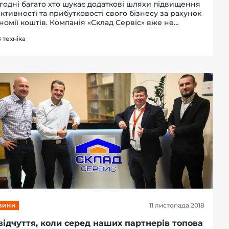
годні багато хто шукає додаткові шляхи підвищення
ктивності та прибутковості свого бізнесу за рахунок
номії коштів. Компанія «Склад Сервіс» вже не
ший рік реалізує техніку з пробігом, яка істотно
 техніка
омагає заощадити й не поступається за я...
11 листопада 2018
ВИНИ
відчуття, коли серед наших партнерів топова