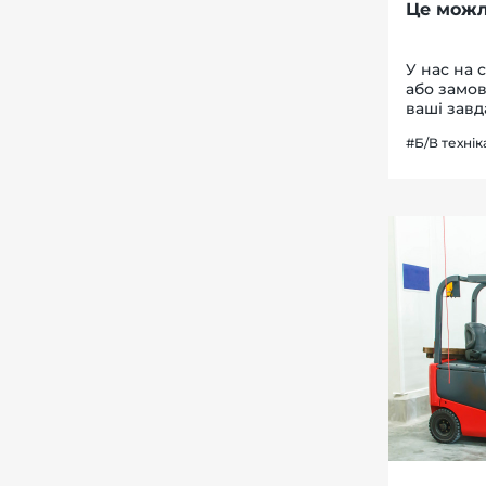
Це можли
У нас на 
або замов
ваші завд
підберуть
#Б/В технік
запропону