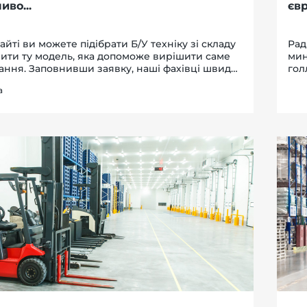
во...
єв
сайті ви можете підібрати Б/У техніку зі складу
Рад
ити ту модель, яка допоможе вирішити саме
мин
ання. Заповнивши заявку, наші фахівці швидко
гол
 навантажувач, штабелер, ричтрак або візок і
від
а
ють вам декілька варіан...
нат