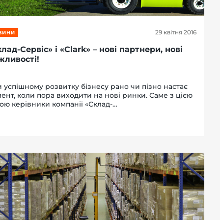
29 квітня 2016
ВИНИ
лад-Сервіс» і «Сlark» – нові партнери, нові
жливості!
 успішному розвитку бізнесу рано чи пізно настає
ент, коли пора виходити на нові ринки. Саме з цією
ою керівники компанії «Склад-
віс» їздили Німеччину, де знайомилися з
дукцією компанії «Сlark», проходили навчання та
ічали плани з р...