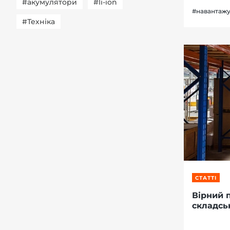
#акумулятори
#li-ion
#навантажу
#Техніка
СТАТТІ
Вірний 
складсь