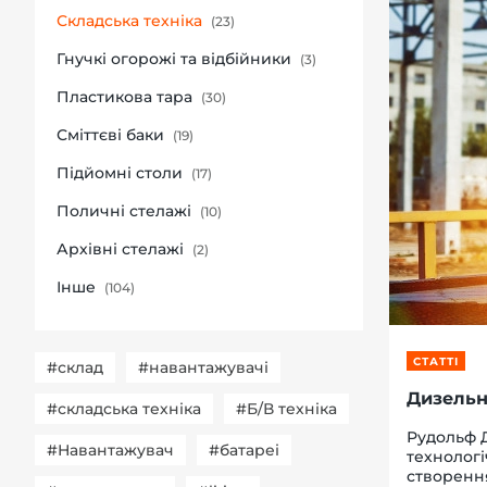
Складська техніка
(23)
Гнучкі огорожі та відбійники
(3)
Пластикова тара
(30)
-й поверх
Сміттєві баки
(19)
Підйомні столи
(17)
Поличні стелажі
(10)
Архівні стелажі
(2)
Інше
(104)
СТАТТІ
#склад
#навантажувачі
Дизельн
#складська техніка
#Б/В техніка
Рудольф Д
#Навантажувач
#батареі
технологі
створення