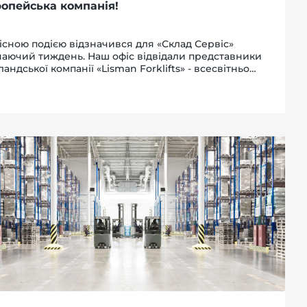
ропейська компанія!
існою подією відзначився для «Склад Сервіс»
аючий тиждень. Наш офіс відвідали представники
ландської компанії «Lisman Forklifts» - всесвітньо
омого експортера складської техніки. І знаєте, ми
хненні. Компанія з 50-річним досвідом на...