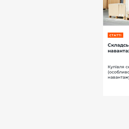
СТАТТІ
Складсь
наванта
Купівля с
(особливо
навантаж
серйозніс
складської