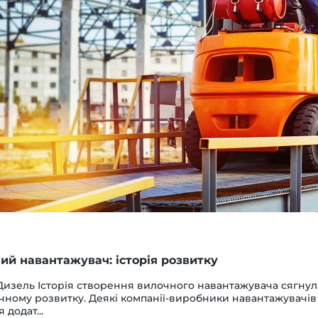
ий навантажувач: історія розвитку
изель Історія створення вилочного навантажувача сягнула
чному розвитку. Деякі компанії-виробники навантажувачі
 додат...