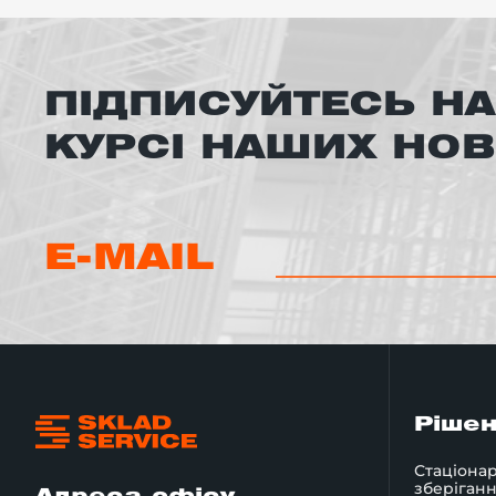
ПІДПИСУЙТЕСЬ НА
КУРСІ НАШИХ НО
E-MAIL
Ріше
Стаціонар
зберіган