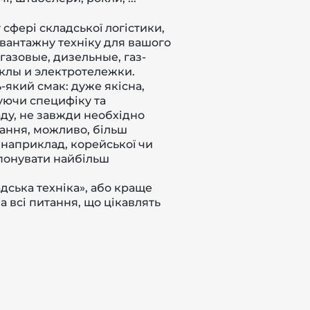
сфері складської логістики,
вантажну техніку для вашого
газовые,
дизельные,
газ-
клы
и
электротележки.
-який смак: дуже якісна,
уючи специфіку та
аду, не завжди необхідно
ання, можливо, більш
наприклад, корейської чи
понувати найбільш
дська техніка»
, або краще
а всі питання, що цікавлять