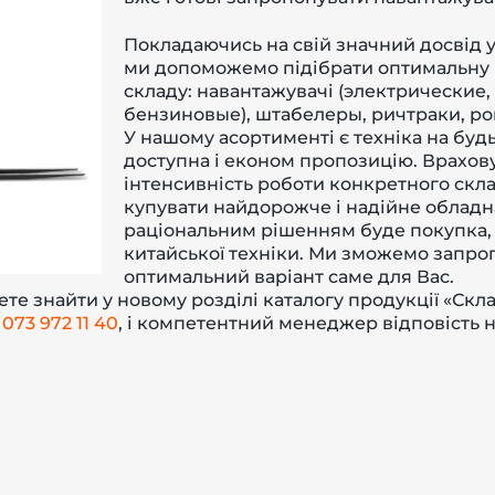
Покладаючись на свій значний досвід у 
ми допоможемо підібрати оптимальну 
складу: навантажувачі (электрические,
бензиновые),
штабелеры,
ричтраки,
ро
У нашому асортименті є техніка на будь
доступна і економ пропозицію. Врахов
інтенсивність роботи конкретного скл
купувати найдорожче і надійне обладн
раціональним рішенням буде покупка, 
китайської техніки. Ми зможемо запро
оптимальний варіант саме для Вас.
те знайти у новому розділі каталогу продукції
«Скла
м
073 972 11 40
, і компетентний менеджер відповість н