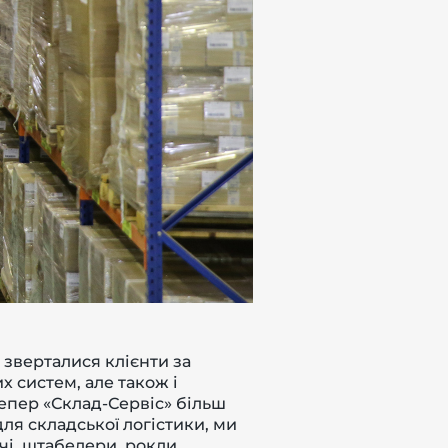
о зверталися клієнти за
х систем, але також і
Тепер «Склад-Сервіс» більш
ля складської логістики, ми
, штабелери, рокли, ...