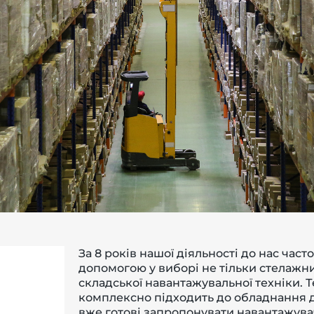
За 8 років нашої діяльності до нас част
допомогою у виборі не тільки стелажни
складської навантажувальної техніки. 
комплексно підходить до обладнання д
вже готові запропонувати навантажувачі