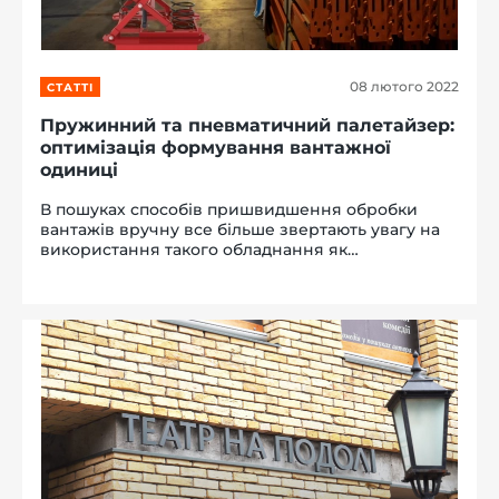
08 лютого 2022
СТАТТІ
Пружинний та пневматичний палетайзер:
оптимізація формування вантажної
одиниці
В пошуках способів пришвидшення обробки
вантажів вручну все більше звертають увагу на
використання такого обладнання як
палетайзери різного технічного оснащення. У
спеціальному матеріалі Sklad Service ви
дізнаєтеся про принципи роботи пружинного та
п...