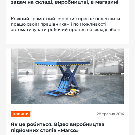
задач на складі, виробництві, в магазині
Кожний грамотний керівник прагне полегшити
працю своїм працівникам і по можливості
автоматизувати робочий процес на складі або на
виробництві, адже це в рази допомагає
збільшити загальну швидкість і продуктивність.
Коли мова йде про завантаж...
28 травня 2014
НОВИНИ
Як це робиться. Відео виробництва
підйомних столів «Marco»