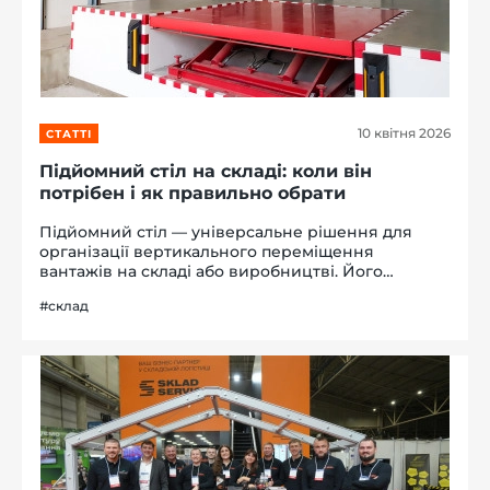
-й поверх
10 квітня 2026
СТАТТІ
Підйомний стіл на складі: коли він
потрібен і як правильно обрати
Підйомний стіл — універсальне рішення для
організації вертикального переміщення
вантажів на складі або виробництві. Його
встановлюють як на етапі проєктування об'єкта,
#склад
так і в процесі роботи, коли з'являється потреба
оптимізувати конкретну ділянку. В...