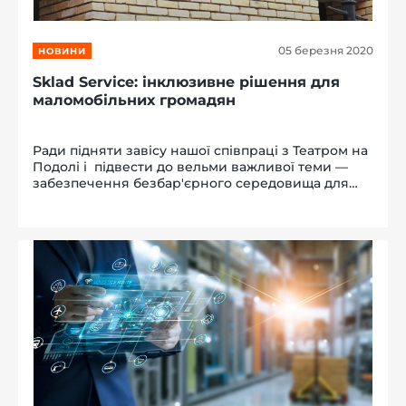
05 березня 2020
НОВИНИ
Sklad Service: інклюзивне рішення для
маломобільних громадян
Ради підняти завісу нашої співпраці з Театром на
Подолі і підвести до вельми важливої теми —
забезпечення безбар'єрного середовища для
маломобільних громадян.Відповідно до ДБН В.2.2-
40: 2018 кожна нова будова має бути повністю
доступною. Це означає,...