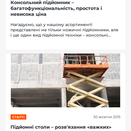
Консольний підйомник –
багатофункціональність, простота і
невисока ціна
Нагадуємо, що у нашому асортименті
представлені не тільки ножичні підйомники, але
і ще один вид підйомної техніки – консольні
(щоглові) підйомники. Наші підйомники мають
ряд переваг, які дозволяють їм серйозно
конкурувати зі своїми аналогами...
30 жовтня 2015
СТАТТІ
Підйомні столи – розв'язання «важких»