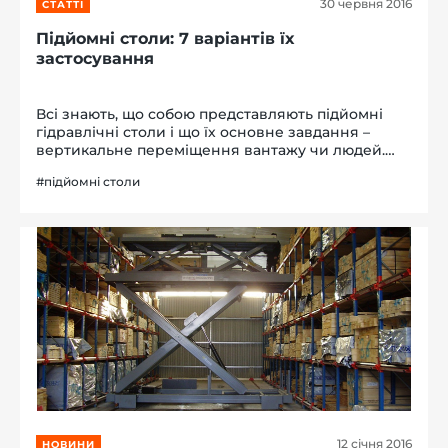
30 червня 2016
СТАТТІ
Підйомні столи: 7 варіантів їх
застосування
Всі знають, що собою представляють підйомні
гідравлічні столи і що їх основне завдання –
вертикальне переміщення вантажу чи людей.
Але далеко не всі здогадуються про всіх
#підйомні столи
можливих варіантах їх застосування. Тому ми
вирішили зробити д...
12 січня 2016
НОВИНИ