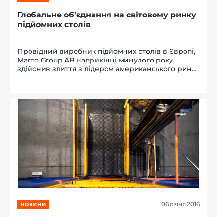
Глобальне об'єднання на світовому ринку
підйомних столів
Провідний виробник підйомних столів в Європі,
Marco Group AB наприкінці минулого року
здійснив злиття з лідером американського ринку
аналогічної продукції, компанією Southworth
International. Об'єднання компаній дозволить
зміцнитися на існуючих позиц...
06 січня 2016
НОВИНИ