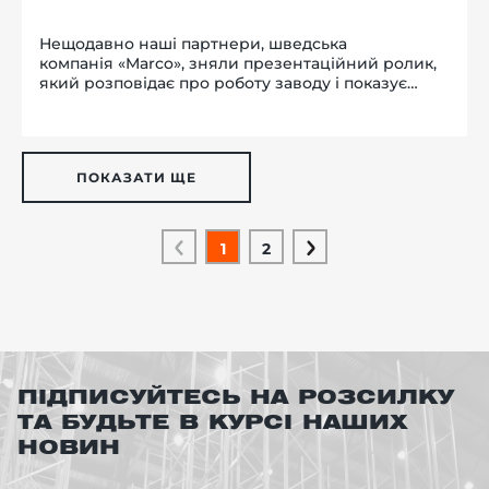
Нещодавно наші партнери, шведська
компанія «Marco», зняли презентаційний ролик,
який розповідає про роботу заводу і показує
різні нюанси виробництва кращих в Європі
підйомників. У цьому вигляді можна побачити всі
етапи створення підйо...
ПОКАЗАТИ ЩЕ
1
2
ПІДПИСУЙТЕСЬ НА РОЗСИЛКУ
ТА БУДЬТЕ В КУРСІ НАШИХ
НОВИН