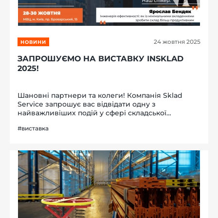
24 жовтня 2025
НОВИНИ
ЗАПРОШУЄМО НА ВИСТАВКУ INSKLAD
2025!
Шановні партнери та колеги! Компанія Sklad
Service запрошує вас відвідати одну з
найважливіших подій у сфері складської
логістики — виставку inSKLAD 2025. Це місце, де
#виставка
зустрічаються провідні виробники, інтегратори
та користувачі сучасних рішень для...