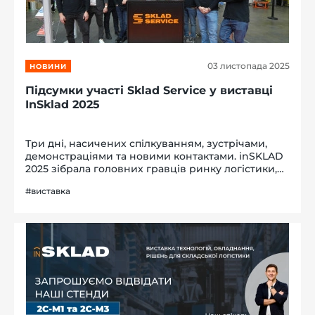
03 листопада 2025
НОВИНИ
Підсумки участі Sklad Service у виставці
InSklad 2025
Три дні, насичених спілкуванням, зустрічами,
демонстраціями та новими контактами. inSKLAD
2025 зібрала головних гравців ринку логістики,
автоматизації та складської інфраструктури, і ми
#виставка
раді, що були серед них. Відео з виставки Хочете
побачити, як...