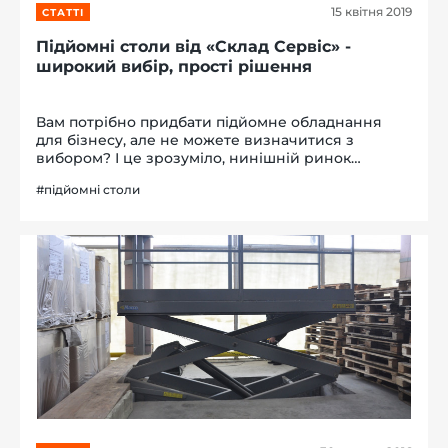
15 квітня 2019
СТАТТІ
Підйомні столи від «Склад Сервіс» -
широкий вибір, прості рішення
Вам потрібно придбати підйомне обладнання
для бізнесу, але не можете визначитися з
вибором? І це зрозуміло, нинішній ринок
технологічних інноваційних рішень
#підйомні столи
переповнено пропозиціями, головне не
помилитися у виборі. Ми розуміємо, що
неможливо здійснит...