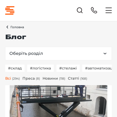
Головна
Блог
Оберіть розділ
#склад
#логістика
#стелажі
#автоматизація
Всі
Преса
Новини
Статті
(294)
(8)
(118)
(168)