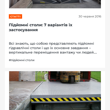
30 червня 2016
СТАТТІ
Підйомні столи: 7 варіантів їх
застосування
Всі знають, що собою представляють підйомні
гідравлічні столи і що їх основне завдання –
вертикальне переміщення вантажу чи людей.
Але далеко не всі здогадуються про всіх
#підйомні столи
можливих варіантах їх застосування. Тому ми
вирішили зробити д...