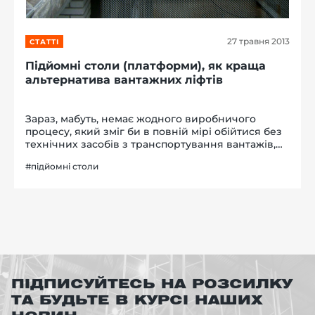
27 травня 2013
СТАТТІ
Підйомні столи (платформи), як краща
альтернатива вантажних ліфтів
Зараз, мабуть, немає жодного виробничого
процесу, який зміг би в повній мірі обійтися без
технічних засобів з транспортування вантажів,
як у рамках окремо взятого виробництва, так і за
#підйомні столи
його межами. Не дивно, що на тлі зростаючих
технічних запитів до...
ПІДПИСУЙТЕСЬ НА РОЗСИЛКУ
ТА БУДЬТЕ В КУРСІ НАШИХ