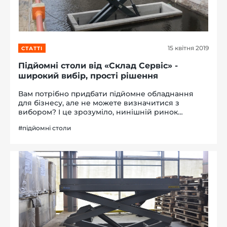
15 квітня 2019
СТАТТІ
-й поверх
Підйомні столи від «Склад Сервіс» -
широкий вибір, прості рішення
Вам потрібно придбати підйомне обладнання
для бізнесу, але не можете визначитися з
вибором? І це зрозуміло, нинішній ринок
технологічних інноваційних рішень
#підйомні столи
переповнено пропозиціями, головне не
помилитися у виборі. Ми розуміємо, що
неможливо здійснит...