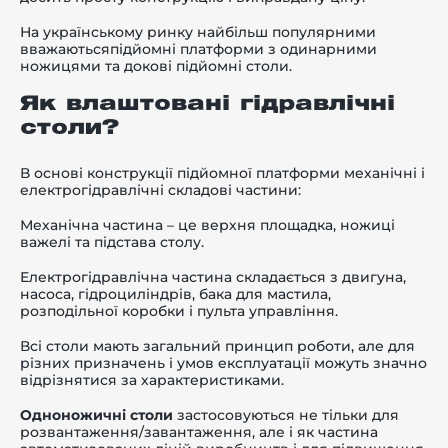
На українському ринку найбільш популярними
вважаютьсяпідйомні платформи з одинарними
ножицями та докові підйомні столи.
Як влаштовані гідравлічні
столи?
В основі конструкції підйомної платформи механічні і
електрогідравлічні складові частини:
Механічна частина – це верхня площадка, ножиці
важелі та підстава столу.
Електрогідравлічна частина складається з двигуна,
насоса, гідроциліндрів, бака для мастила,
розподільної коробки і пульта управління.
Всі столи мають загальний принцип роботи, але для
різних призначень і умов експлуатації можуть значно
відрізнятися за характеристиками.
Одноножичні столи
застосовуються не тільки для
розвантаження/завантаження, але і як частина