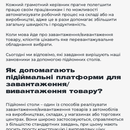
Кожний грамотний керівник прагне полегшити
працю своїм працівникам і по можливості
автоматизувати робочий процес на складі або на
виробництві, адже це в рази допомагає збільшити
загальну швидкість і продуктивність.
-й поверх
Коли мова йде про завантаження/вивантаження
товару, клієнтів цікавить яке перевантажувальне
обладнання вибрати.
Сьогодні ми відповімо, які завдання вирішують наші
замовники за допомогою підйомних столів.
Як допомагають
підіймальні платформи для
завантаження/
вивантаження товару?
Підйомні столи – один із способів реалізувати
завантаження/вивантаження товарів з автомобілів
на виробництвах, складах, у магазинах або торгових
центрах. Вони широко застосовуються, справляються
з більшістю стандартних завдань, при цьому мають
досить просту конструкцію і виправдану ціну.