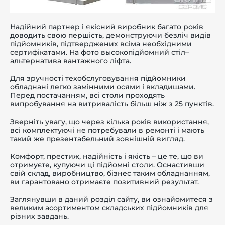
Надійний партнер і якісний виробник багато років
доводить свою першість, демонструючи безліч видів
підйомників, підтверджених всіма необхідними
сертифікатами. На фото высокопідйомний стіл–
альтернатива вантажного ліфта.
Для зручності техобслуговування підйомники
обладнані легко замінними осями і вкладишами.
Перед постачанням, всі столи проходять
випробування на витривалість більш ніж з 25 пунктів.
Зверніть увагу, що через кілька років використання,
всі комплектуючі не потребували в ремонті і мають
такий же презентабельний зовнішній вигляд.
Комфорт, престиж, надійність і якість – це те, що ви
отримуєте, купуючи ці підйомні столи. Оснастивши
свій склад, виробництво, бізнес таким обладнанням,
ви гарантовано отримаєте позитивний результат.
Заглянувши в даний
розділ
сайту, ви ознайомитеся з
великим асортиментом складських підйомників для
різних завдань.