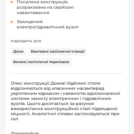
Посилена конструкція,
розрахована на серйозні
навантаження
Захищений
електрогідравлічний вузол
ПІДХОДИТЬ ДЛЯ
Доки
Вантажні залізничні станції
Великі логістичні термінали
Опис конструкції Докові підйомні столи
відрізняються від класичних насамперед
укріпленим каркасом і наявністю вдосконаленої
системи захисту електричних і гідравлічних
вузлів. Цього досягається за рахунок
використання конструкційної сталі підвищеної
міцності. Аналогічні сплави застосовуються при
скл
Докладніше