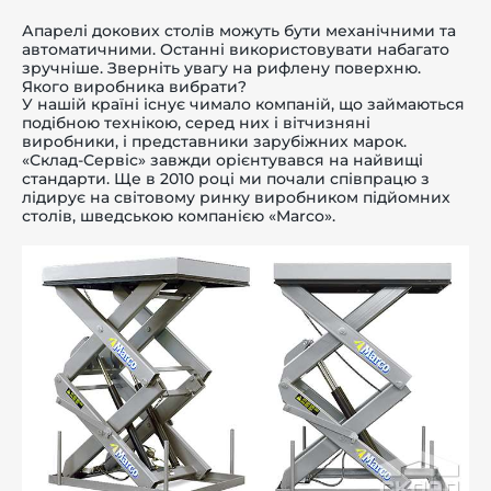
Апарелі докових столів можуть бути механічними та
автоматичними. Останні використовувати набагато
зручніше. Зверніть увагу на рифлену поверхню.
Якого виробника вибрати?
У нашій країні існує чимало компаній, що займаються
подібною технікою, серед них і вітчизняні
виробники, і представники зарубіжних марок.
«Склад-Сервіс» завжди орієнтувався на найвищі
стандарти. Ще в 2010 році ми почали співпрацю з
лідирує на світовому ринку виробником підйомних
столів, шведською компанією «Marco».