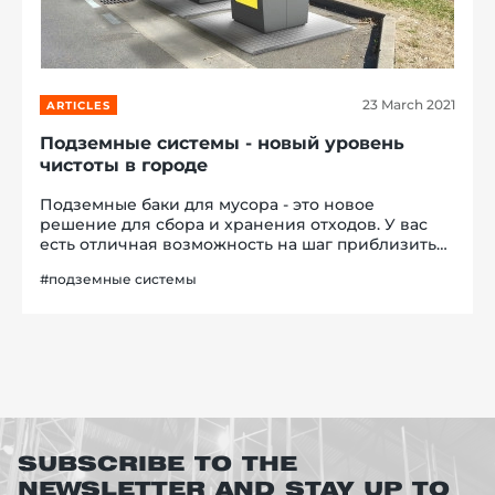
23 March 2021
ARTICLES
re, 7th floor
Подземные системы - новый уровень
чистоты в городе
Подземные баки для мусора - это новое
решение для сбора и хранения отходов. У вас
есть отличная возможность на шаг приблизиться
к европейским стандартам, ведь вся Европа уже
#подземные системы
давно использует подземный вид мусорок
вместо обычных. Системы подземного сб...
SUBSCRIBE TO THE
NEWSLETTER AND STAY UP TO