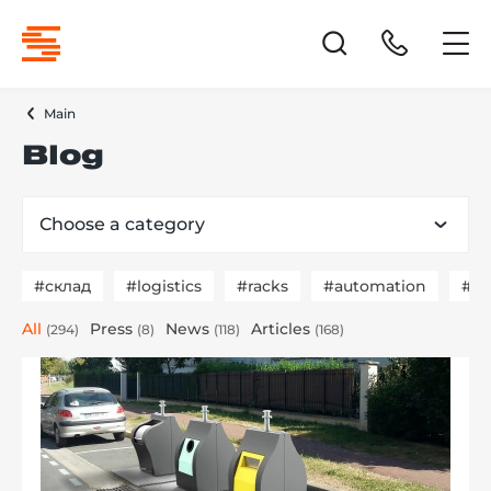
Main
Blog
Choose a category
#склад
#logistics
#racks
#automation
#пл
All
Press
News
Articles
(294)
(8)
(118)
(168)