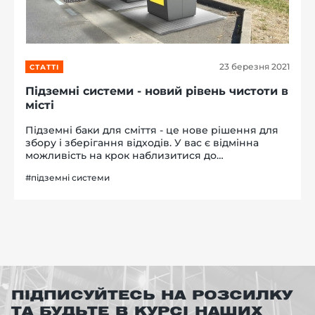
23 березня 2021
СТАТТІ
-й поверх
Підземні системи - новий рівень чистоти в
місті
Підземні баки для сміття - це нове рішення для
збору і зберігання відходів. У вас є відмінна
можливість на крок наблизитися до
європейських стандартів, вся Європа вже давно
#підземні системи
використовує підземний вид смітників замість
звичайних. Системи підземного зб...
ПІДПИСУЙТЕСЬ НА РОЗСИЛКУ
ТА БУДЬТЕ В КУРСІ НАШИХ