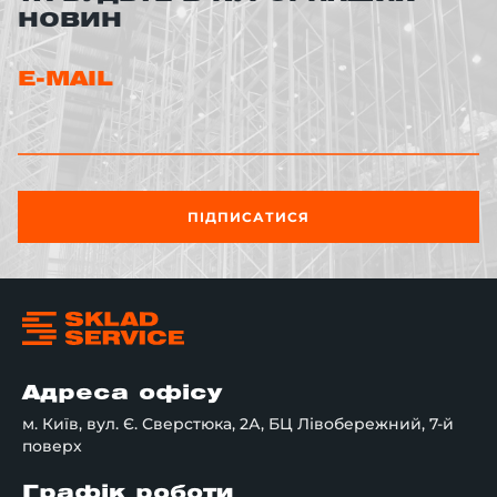
НОВИН
E-MAIL
ПІДПИСАТИСЯ
Адреса офісу
м. Київ, вул. Є. Сверстюка, 2А, БЦ Лівобережний, 7-й
поверх
Графік роботи