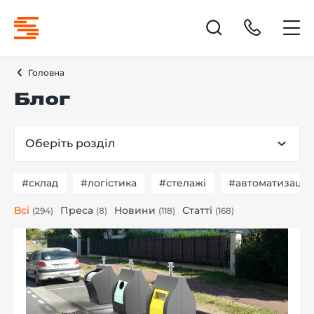
Головна
Блог
Оберіть розділ
#склад
#логістика
#стелажі
#автоматизація
Всі
Преса
Новини
Статті
(294)
(8)
(118)
(168)