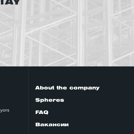
TAY
About the company
Spheres
yors
FAQ
Вакансии