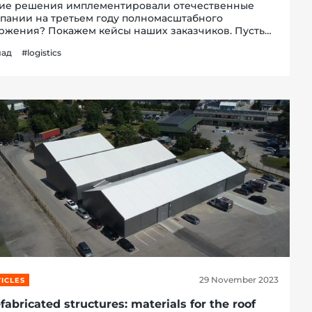
ие решения имплементировали отечественные
пании на третьем году полномасштабного
ржения? Покажем кейсы наших заказчиков. Пусть
сто слов говорят успешно реализованные проекты
лад
#logistics
ad Service. Почему мы можем об этом говорить и что
ересно...
29 November 2023
ICLES
fabricated structures: materials for the roof