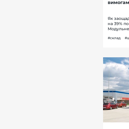
вимогам
Як заощад
на 39% п
Модульне 
досліджен
#склад
#ш
модульно
вітчизняні