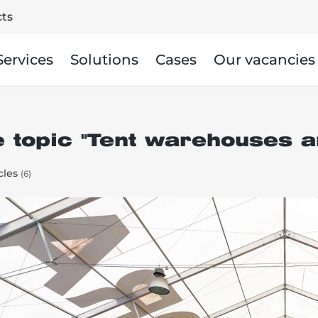
ts
Services
Solutions
Cases
Our vacancies
e topic "Tent warehouses 
cles
(6)