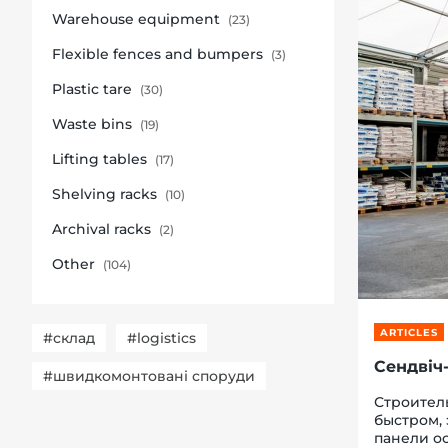
Warehouse equipment
(23)
Flexible fences and bumpers
(3)
Plastic tare
(30)
re, 7th floor
Waste bins
(19)
Lifting tables
(17)
Shelving racks
(10)
Archival racks
(2)
Other
(104)
ARTICLES
#склад
#logistics
Сендвіч-
#швидкомонтовані споруди
Строител
быстром,
панели ос