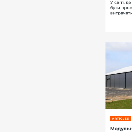
У світі, 
бути прос
витрачати
кілька ти
(ШМБ) ста
ARTICLES
Модульне