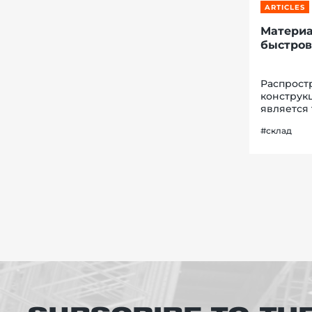
ARTICLES
Материа
быстров
Распрост
конструк
является 
использо
#склад
строитель
преимущес