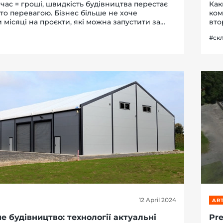
де час = гроші, швидкість будівництва перестає
Как
то перевагою. Бізнес більше не хоче
ком
 місяці на проєкти, які можна запустити за
вто
жнів. Саме тому швидкомонтовані будівлі
вме
#ск
ли не тимчасовим трендом, а новим станд...
Skl
инт
12 April 2024
ART
 будівництво: технології актуальні
Pre