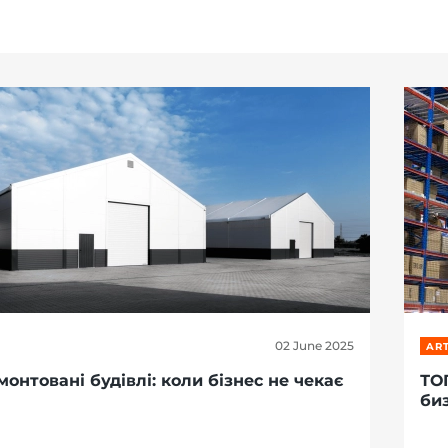
02 June 2025
ART
онтовані будівлі: коли бізнес не чекає
ТО
би