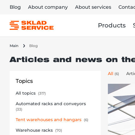
Blog
About company
About services
Contac
Products
Main
Blog
Articles and news on th
All
Arti
(6)
Topics
All topics
(317)
Automated racks and conveyors
(33)
Tent warehouses and hangars
(6)
Warehouse racks
(70)