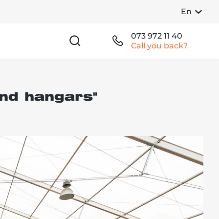
En
073 972 11 40
Call you back?
and hangars"