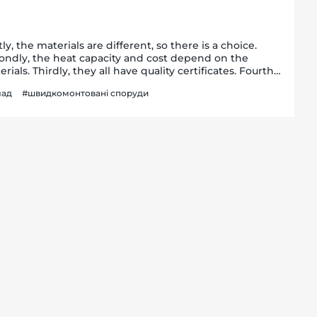
tly, the materials are different, so there is a choice.
ondly, the heat capacity and cost depend on the
rials. Thirdly, they all have quality certificates. Fourth
 further, warehouses with such "soft" roofs are
лад
#швидкомонтовані споруди
ectly used by foreign...