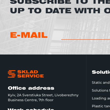
SUBSCRIBE TO TH
UP TO DATE WITH
E-MAIL
Solut
Static an
Office address
Solutions
Kyiv, 2A Sverstiuka Street, Livoberezhny
Loading a
Business Centre, 7th floor
Plastic ta