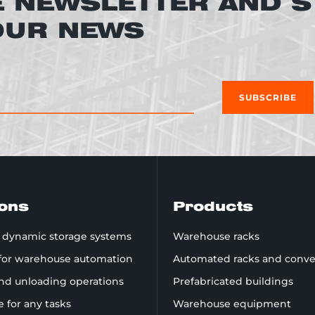
E NEWSLETTER AND S
 OUR NEWS
SUBSCRIBE
ions
Products
d dynamic storage systems
Warehouse racks
 for warehouse automation
Automated racks and conve
nd unloading operations
Prefabricated buildings
re for any tasks
Warehouse equipment