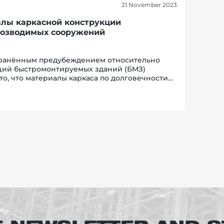
21 November 2023
лы каркасной конструкции
озводимых сооружений
ранённым предубеждением относительно
ций быстромонтируемых зданий (БМЗ)
то, что материалы каркаса по долговечности
вания не равнозначны капитальному
ству. Хотя именно в материалах кроются
тва быстром...