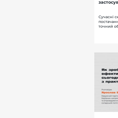
застосу
Сучасні с
постачанн
точний об
глобально
трлн, пока