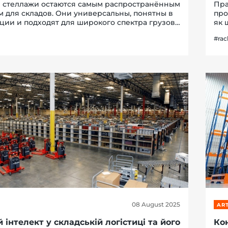
 стеллажи остаются самым распространённым
Пра
 для складов. Они универсальны, понятны в
про
ции и подходят для широкого спектра грузов.
як 
ниверсальность не означает оптимальность в
вик
#rac
нкретном случае.Тип стеллажной систем...
ваш
08 August 2025
ART
інтелект у складській логістиці та його
Ко