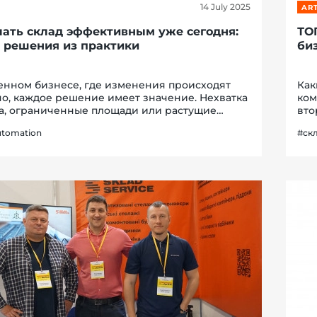
14 July 2025
ART
лать склад эффективным уже сегодня:
ТО
 решения из практики
би
енном бизнесе, где изменения происходят
Как
о, каждое решение имеет значение. Нехватка
ком
а, ограниченные площади или растущие
вто
 Эти вызовы знакомы каждому руководителю
вме
utomation
#ск
. Но вместо того, чтобы ждать идеального
Skl
инт