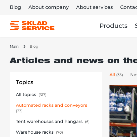
Blog
About company
About services
Contac
Products
Main
Blog
Articles and news on th
All
Ne
(33)
Topics
All topics
(317)
Automated racks and conveyors
(33)
Tent warehouses and hangars
(6)
Warehouse racks
(70)