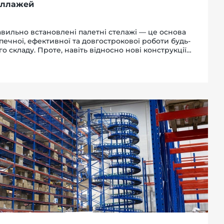
еллажей
вильно встановлені палетні стелажі — це основа
печної, ефективної та довгострокової роботи будь-
го складу. Проте, навіть відносно нові конструкції
ребують періодичних перевірок. Регулярна
пекція палетних стелажів дозволяє виявити потен...