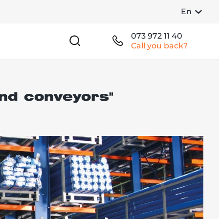
En
073 972 11 40
Call you back?
and conveyors"