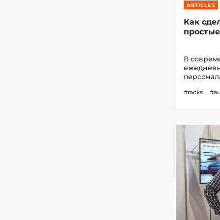
ARTICLES
Как сде
простые
В соврем
ежедневн
персонал
расходы?
#racks
#a
логистики
момента...