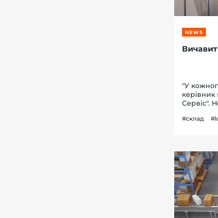
NEWS
Вичавит
"У кожног
керівник 
Сервіс". 
Натомість
#склад
#l
ми говори