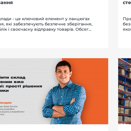
вання
ст
клади - це ключовий елемент у ланцюгах
Пра
я, які забезпечують безпечне зберігання,
без
лік і своєчасну відправку товарів. Обсяг
яко
ї торгівлі у 2024 році досяг рекордних $33
пот
завши зростання на 3,7% ($1,2 трлн) порі...
інс