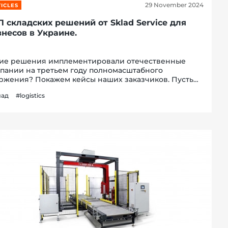
29 November 2024
ICLES
П складских решений от Sklad Service для
знесов в Украине.
ие решения имплементировали отечественные
пании на третьем году полномасштабного
ржения? Покажем кейсы наших заказчиков. Пусть
сто слов говорят успешно реализованные проекты
лад
#logistics
ad Service. Почему мы можем об этом говорить и что
ересно...