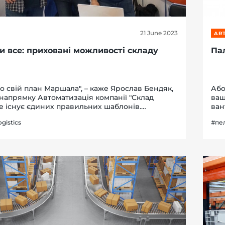
21 June 2023
ART
и все: приховані можливості складу
Па
о свій план Маршала", – каже Ярослав Бендяк,
Або
напрямку Автоматизація компанії "Склад
ваш
Не існує єдиних правильних шаблонів.
ван
 існує безліч варіантів рішень. Саме про них
них
ogistics
#пе
ли під час конференції до Дня Логіста...
266