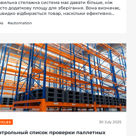
вильна стелажна система має давати більше, ніж
сто додаткову площу для зберігання. Вона визначає,
швидко відбирається товар, наскільки ефективно
ористана площа та чи витримує конструкція вагу
ks
#automation
ого вантажу. У цьому матеріалі від Sklad Se...
30 July 2025
ICLES
нтрольный список проверки паллетных