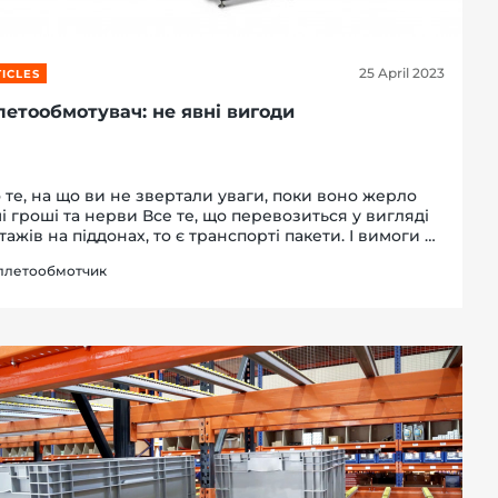
25 April 2023
ICLES
летообмотувач: не явні вигоди
 те, на що ви не звертали уваги, поки воно жерло
і гроші та нерви Все те, що перевозиться у вигляді
тажів на піддонах, то є транспорті пакети. І вимоги до
 встановлені стареньким як світ стандартом ГОСТ
ллетообмотчик
63-85 "Пакети транспорті. Форму...