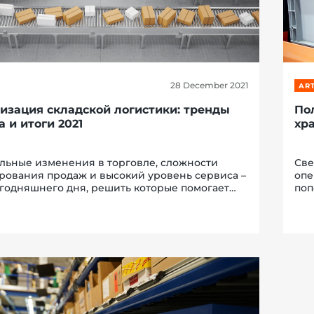
28 December 2021
ART
изация складской логистики: тренды
По
а и итоги 2021
хр
льные изменения в торговле, сложности
Све
рования продаж и высокий уровень сервиса –
опе
егодняшнего дня, решить которые помогает
поп
зация операций. О состоянии отрасли,
зам
стях сохранения конкурентных преимуществ
гра
...
эко