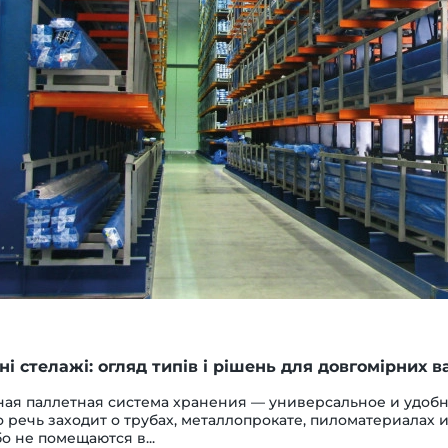
і стелажі: огляд типів і рішень для довгомірних в
ная паллетная система хранения — универсальное и удобн
о речь заходит о трубах, металлопрокате, пиломатериалах 
о не помещаются в...