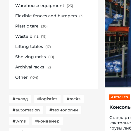
Warehouse equipment
(23)
Flexible fences and bumpers
(3)
Plastic tare
(30)
re, 7th floor
Waste bins
(19)
Lifting tables
(17)
Shelving racks
(10)
Archival racks
(2)
Other
(104)
ARTICLES
#склад
#logistics
#racks
Консольн
#automation
#технологии
Стандарт
#wms
#конвейер
как тольк
грузы либ