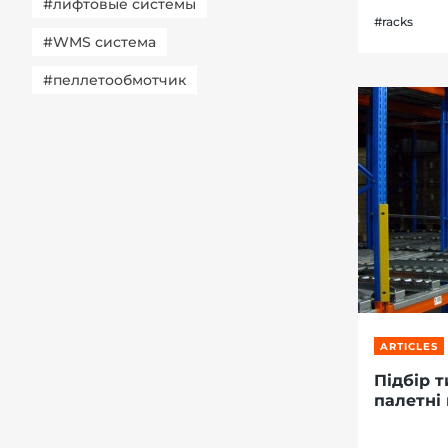
#лифтовые системы
#racks
#WMS система
#пеллетообмотчик
ARTICLES
Підбір т
палетні 