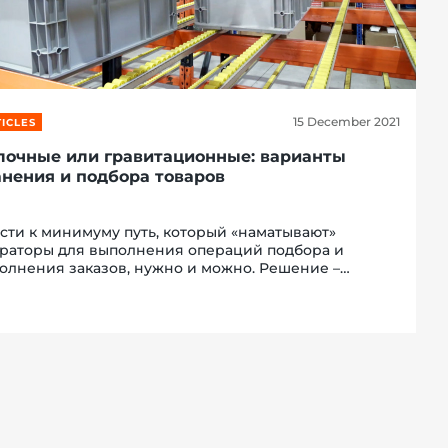
15 December 2021
ICLES
лочные или гравитационные: варианты
анения и подбора товаров
сти к минимуму путь, который «наматывают»
раторы для выполнения операций подбора и
олнения заказов, нужно и можно. Решение –
енить обычные полочные стеллажи
витационными. В цифрах и фактах о том, какую
номию даст такой шаг, читайте...