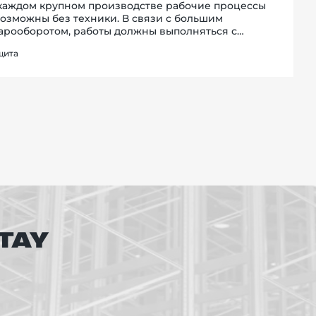
каждом крупном производстве рабочие процессы
озможны без техники. В связи с большим
арооборотом, работы должны выполняться с
симальной скоростью - из-за этого повреждения
щита
ники и оборудования на складе просто неизбежно.
адские огражд...
TAY