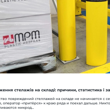
ення стелажів на складі: причини, статистика і з
тво повреждений стеллажей на складе не начинается с се
, оператор «притёрся» к краю ряда и поехал дальше. Никто
ливаются микрод...