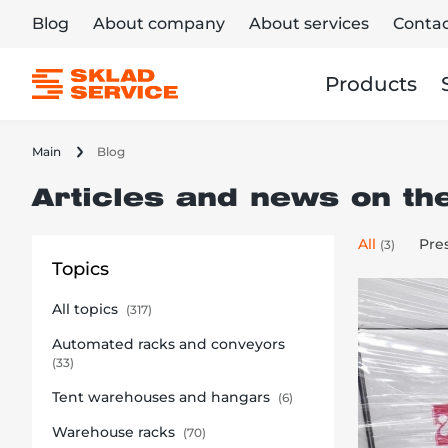
Blog
About company
About services
Contac
Products
Main
Blog
Articles and news on th
All
Pre
(3)
Topics
All topics
(317)
Automated racks and conveyors
(33)
Tent warehouses and hangars
(6)
Warehouse racks
(70)