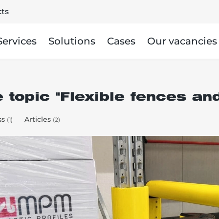
ts
Services
Solutions
Cases
Our vacancies
e topic "Flexible fences a
ss
Articles
(1)
(2)