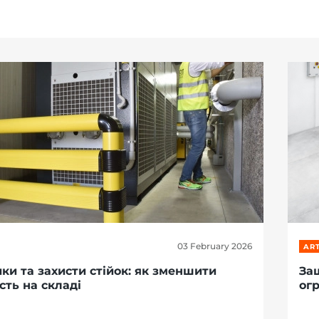
03 February 2026
ART
ки та захисти стійок: як зменшити
За
сть на складі
ог