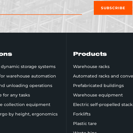
SUBSCRIBE
ions
Products
d dynamic storage systems
Warehouse racks
 for warehouse automation
Automated racks and conve
nd unloading operations
Prefabricated buildings
re for any tasks
Warehouse equipment
te collection equipment
Electric self-propelled stac
rgo by height, ergonomics
Forklifts
Plastic tare