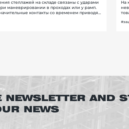
ния стеллажей на складе связаны с ударами
На 
при маневрировании в проходах или у рамп.
нев
начительные контакты со временем приводят
тов
ации стоек, ослаблению конструкции и
мак
#за
ю риска аварийных ситуаций.В бо...
тех
Скл
E NEWSLETTER AND S
 OUR NEWS