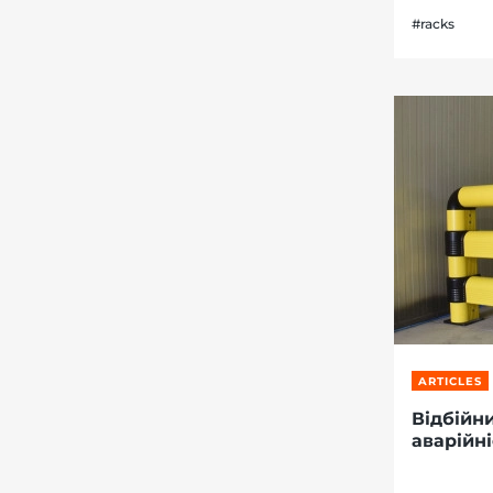
#racks
ARTICLES
Відбійни
аварійні