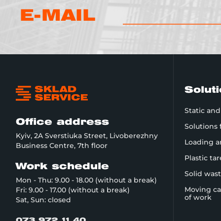
E-MAIL
Solut
Static an
Office address
Solutions
Kyiv, 2A Sverstiuka Street, Livoberezhny
Loading a
Business Centre, 7th floor
Plastic ta
Work schedule
Solid was
Mon - Thu: 9.00 - 18.00 (without a break)
Moving ca
Fri: 9.00 - 17.00 (without a break)
of work
Sat, Sun: closed
073 972 11 40