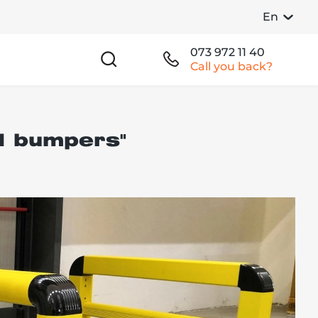
En
073 972 11 40
Call you back?
nd bumpers"