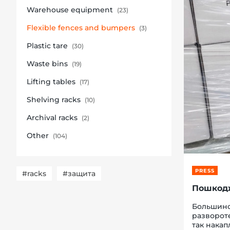
Warehouse equipment
(23)
Flexible fences and bumpers
(3)
Plastic tare
(30)
re, 7th floor
Waste bins
(19)
Lifting tables
(17)
Shelving racks
(10)
Archival racks
(2)
Other
(104)
PRESS
#racks
#защита
Пошкодж
Большинс
развороте
так накап