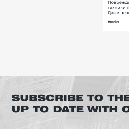
Поврежде
техники 
Даже нез
к деформ
#racks
повышени
SUBSCRIBE TO TH
UP TO DATE WITH