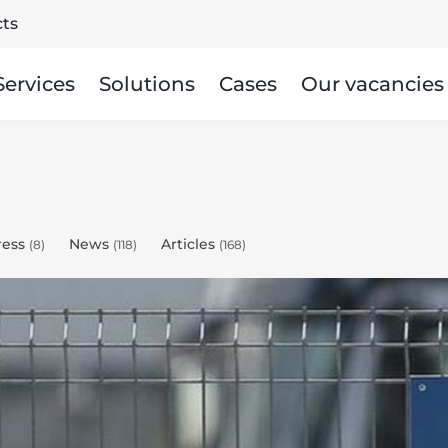
ts
Services
Solutions
Cases
Our vacancies
ress
News
Articles
(8)
(118)
(168)