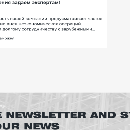
ния задаем экспертам!
ость нашей компании предусматривает частое
ие внешнеэкономических операций.
я долгому сотрудничеству с зарубежными
и, как по экспорту, так и по импорту,
таможня
ое оформление уже давно перешло в
 режим. Знани...
E NEWSLETTER AND S
 OUR NEWS