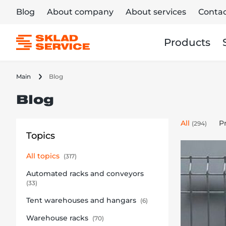
Blog
About company
About services
Contac
Products
Main
Blog
Blog
All
P
(294)
Topics
All topics
(317)
Automated racks and conveyors
(33)
Tent warehouses and hangars
(6)
Warehouse racks
(70)