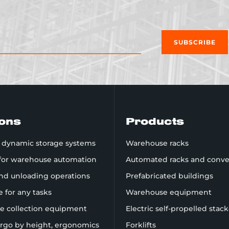
SUBSCRIBE
ions
Products
d dynamic storage systems
Warehouse racks
 for warehouse automation
Automated racks and conve
nd unloading operations
Prefabricated buildings
re for any tasks
Warehouse equipment
te collection equipment
Electric self-propelled stac
rgo by height, ergonomics
Forklifts