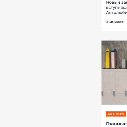
Новый за
вступивш
Автолюби
обойдется
#таможня
приобрет
стать «у...
ARTICLES
Главные