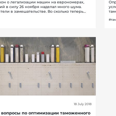
кон о легализации машин на еврономерах,
Опр
ий в силу 26 ноября наделал много шума.
усл
тели в замешательстве. Во сколько теперь
там
 «растаможка»? Что делать, если авто уже
нек
#та
ено? И может ли в принципе «евробляха»
про
бизн
18 July 2018
 вопросы по оптимизации таможенного