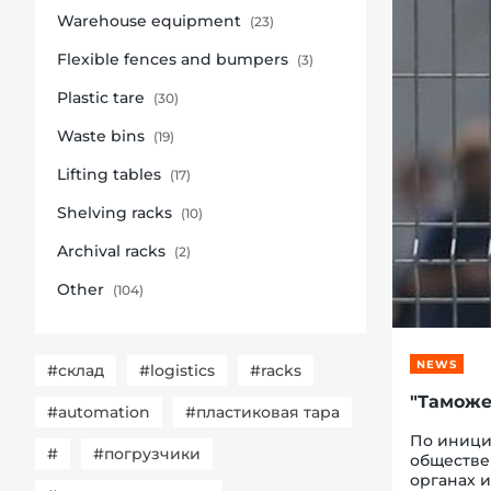
Warehouse equipment
(23)
Flexible fences and bumpers
(3)
Plastic tare
(30)
re, 7th floor
Waste bins
(19)
Lifting tables
(17)
Shelving racks
(10)
Archival racks
(2)
Other
(104)
NEWS
#склад
#logistics
#racks
"Таможе
#automation
#пластиковая тара
По иници
#
#погрузчики
обществе
органах и