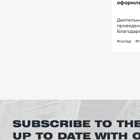
оформле
Деятельн
проведен
Благодар
партнерам
#склад
#
таможенн
потоковый
SUBSCRIBE TO TH
UP TO DATE WITH