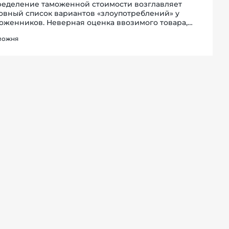
еделение таможенной стоимости возглавляет
овный список вариантов «злоупотреблений» у
оженников. Неверная оценка ввозимого товара,
орректное заполнение декларации - все это ведет к
можня
цедуре, вызывающей волнение даже у опытных
...