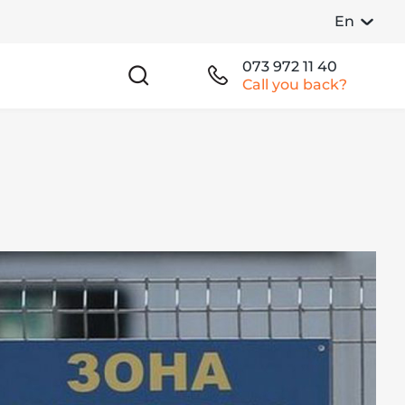
En
073 972 11 40
Call you back?