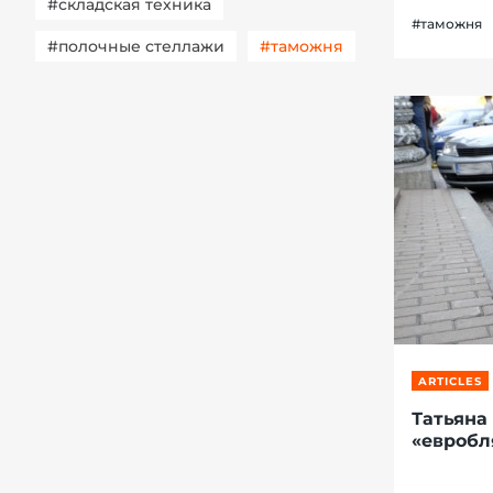
#складская техника
#таможня
#полочные стеллажи
#таможня
ARTICLES
Татьяна
«евробл