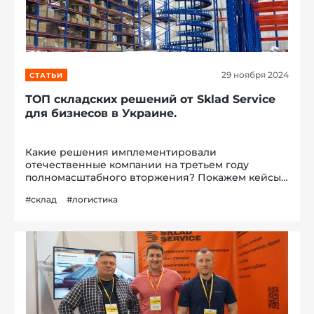
29 ноября 2024
СТАТЬИ
ТОП складских решений от Sklad Service
для бизнесов в Украине.
Какие решения имплементировали
отечественные компании на третьем году
полномасштабного вторжения? Покажем кейсы
наших заказчиков. Пусть вместо слов говорят
#склад
#логистика
успешно реализованные проекты Sklad Service.
Почему мы можем об этом говорить и что
интересно...