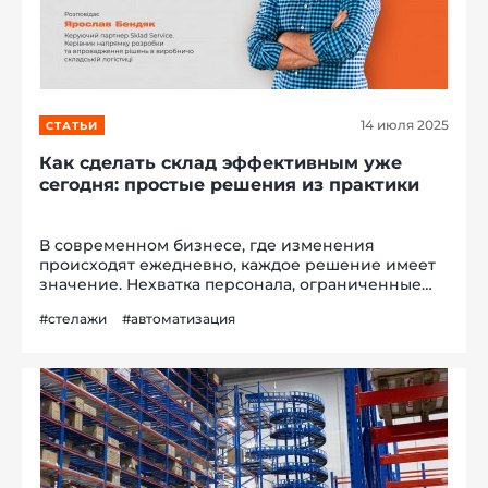
14 июля 2025
СТАТЬИ
Как сделать склад эффективным уже
сегодня: простые решения из практики
В современном бизнесе, где изменения
происходят ежедневно, каждое решение имеет
значение. Нехватка персонала, ограниченные
площади или растущие расходы? Эти вызовы
#стелажи
#автоматизация
знакомы каждому руководителю логистики. Но
вместо того, чтобы ждать идеального момента...