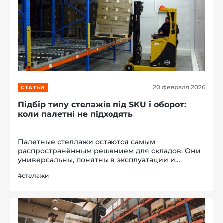
20 февраля 2026
СТАТЬИ
Підбір типу стелажів під SKU і оборот:
коли палетні не підходять
Палетные стеллажи остаются самым
распространённым решением для складов. Они
универсальны, понятны в эксплуатации и
подходят для широкого спектра грузов. Однако
#стелажи
универсальность не означает оптимальность в
каждом конкретном случае.Тип стеллажной
систем...