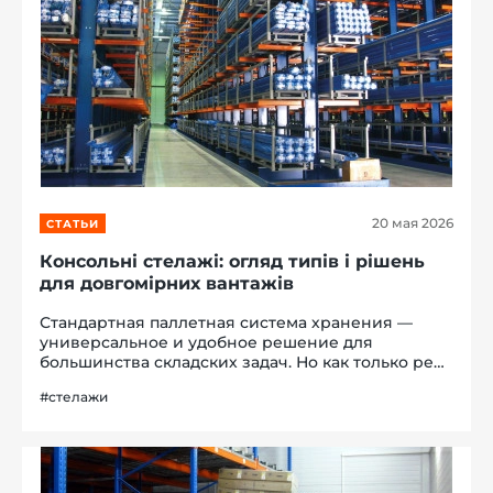
й этаж
20 мая 2026
СТАТЬИ
Консольні стелажі: огляд типів і рішень
для довгомірних вантажів
Стандартная паллетная система хранения —
универсальное и удобное решение для
большинства складских задач. Но как только речь
заходит о трубах, металлопрокате,
#стелажи
пиломатериалах или мебельных щитах, она
перестаёт работать. Эти грузы либо не
помещаются в...