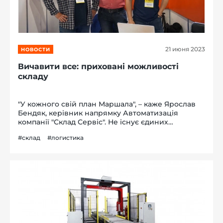
21 июня 2023
НОВОСТИ
Вичавити все: приховані можливості
складу
"У кожного свій план Маршала", – каже Ярослав
Бендяк, керівник напрямку Автоматизація
компанії "Склад Сервіс". Не існує єдиних
правильних шаблонів. Натомість існує безліч
#склад
#логистика
варіантів рішень. Саме про них ми говорили під
час конференції до Дня Логіста...