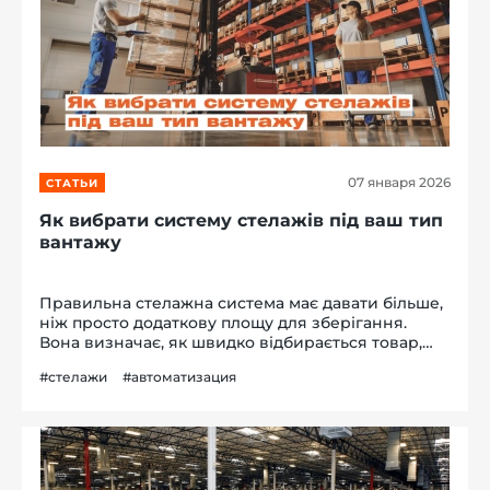
07 января 2026
СТАТЬИ
Як вибрати систему стелажів під ваш тип
вантажу
Правильна стелажна система має давати більше,
ніж просто додаткову площу для зберігання.
Вона визначає, як швидко відбирається товар,
наскільки ефективно використана площа та чи
#стелажи
#автоматизация
витримує конструкція вагу вашого вантажу. У
цьому матеріалі від Sklad Se...