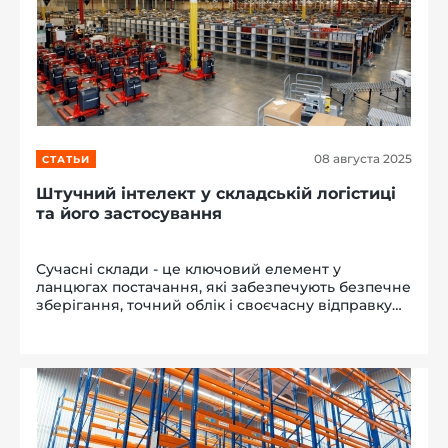
08 августа 2025
СТАТЬИ
Штучний інтелект у складській логістиці
та його застосування
Сучасні склади - це ключовий елемент у
ланцюгах постачання, які забезпечують безпечне
зберігання, точний облік і своєчасну відправку
товарів. Обсяг глобальної торгівлі у 2024 році
досяг рекордних $33 трлн, показавши зростання
на 3,7% ($1,2 трлн) порі...