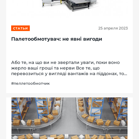
25 апреля 2023
СТАТЬИ
Палетообмотувач: не явні вигоди
Або те, на що ви не звертали уваги, поки воно
жерло ваші гроші та нерви Все те, що
перевозиться у вигляді вантажів на піддонах, то є
транспорті пакети. І вимоги до них встановлені
#пеллетообмотчик
стареньким як світ стандартом ГОСТ 26663-85
"Пакети транспорті. Форму...