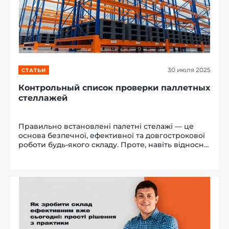
30 июля 2025
СТАТЬИ
Контрольный список проверки паллетных
стеллажей
Правильно встановлені палетні стелажі — це
основа безпечної, ефективної та довгострокової
роботи будь-якого складу. Проте, навіть відносно
нові конструкції потребують періодичних
перевірок. Регулярна інспекція палетних
стелажів дозволяє виявити потен...