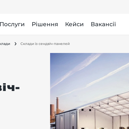
и
Послуги
Рішення
Кейси
Вакансії
клади
Склади із сендвіч-панелей
іч-