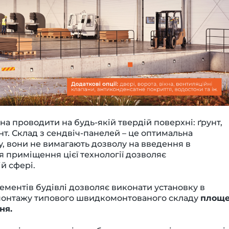
а проводити на будь-якій твердій поверхні: ґрунт,
нт. Склад з сендвіч-панелей – це оптимальна
у, вони не вимагають дозволу на введення в
 приміщення цієї технології дозволяє
й сфері.
ементів будівлі дозволяє виконати установку в
монтажу типового швидкомонтованого складу
площ
ня.