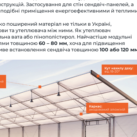
струкцій. Застосування для стін сендвіч-панелей, а
ь подібні приміщення енергоефективними й теплими
ко поширений матеріал не тільки в Україні,
нови та утеплювача між ними. Як утеплювач
льна вата або пінополістирол. Найчастіше модульні
лями товщиною
60 – 80 мм
, хоча для підвищення
иве встановлення сендвіча товщиною
100 або 120 м