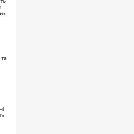
сть
я
них
 та
мі
ть