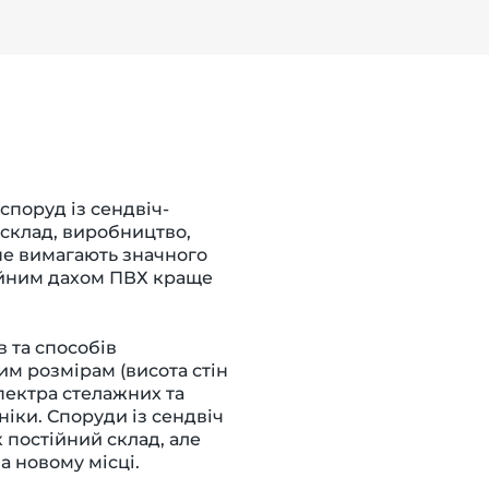
поруд із сендвіч-
 склад, виробництво,
не вимагають значного
війним дахом ПВХ краще
в та способів
м розмірам (висота стін
пектра стелажних та
ніки. Споруди із сендвіч
 постійний склад, але
а новому місці.