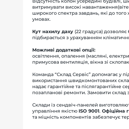
Відсутність колон усередині будівлі, 
витримувати високі навантаження(вітер
широкого спектра завдань, які до того
умовах.
Кут нахилу даху
(22 градуса) дозволя
підбирається з урахуванням кліматичн
Можливі додаткові опції:
освітлення, опалення (масляні, електр
примусова вентиляція, вікна зі склопаке
Команда “Склад Сервіс” допомагає у пі
використання швидкомонтованих складі
надає гарантійне та післягарантійне с
позапланові ремонти. З
амовити склад 
Склади із сендвіч-панелей виготовляют
управління якістю
ISO 9001
.
Офіційна г
та міцність компонентів забезпечує тер