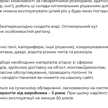
широкі можливості за габаритними розмірами, здатні
, сніг), робить ці склади оптимальним рішенням дл
 ж можна експлуатувати цілий рік у будь-яких погод
є безперешкодно сходити воді. Оптимальний кут
их особливостей регіону.
ичні печі, калорифери, інші рішення), кондиціювання
тами, двері, ворота різних типів та розмірів.
дборі необхідних матеріалів згідно зі сферою
в, здійснює доставку на об'єкт, монтаж/демонтаж,
ервісне обслуговування, проводить поточні та
з сендвіч-панелей ви можете на нашому сайті.
ься на сучасному обладнанні, заснованому на систе
арантія від виробника – 3 роки
. При цьому надійніс
мін експлуатації не менше 50 років.