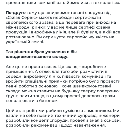
представники компанії ознайомилися з технологією.
По-друге
тому що швидкомонтовані споруди від
«Склад Сервіс» мають необхідні сертифікати
європейського зразка, а це перевага при виході на
міжнародні ринки: у вас не лише сертифікована
продукція і виробнича лінія, але й будівля, в якій все
розташовано. Ви отримуєте європейську якість на
українській землі.
Так рішення було ухвалено в бік
швидкомонтованого складу.
Але це не просто склад. Це склад – виробниче
приміщення. А отже, для того аби розмістити в
середні виробничу лінію, підвести комунікації та
зробити спеціальні приямки потрібно було провести
певні роботи з основою. І хоча швидкомонтовані
склади можна ставити на будь-яку тверду поверхню:
ґрунт, плити тощо, в цьому проекті довелось трохи
попрацювати з бетоном.
Цей етап робіт ми робили сумісно з замовником. Ми
взяли на себе повний технічний супровід: інженери
розробили концепт споруди, провели аналіз основи,
розробили рекомендації щодо навантаження,