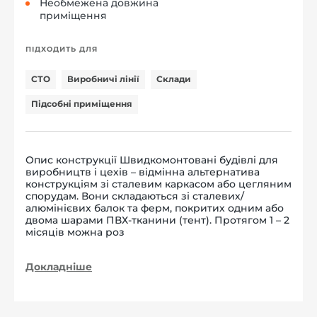
Необмежена довжина
приміщення
ПІДХОДИТЬ ДЛЯ
СТО
Виробничі лінії
Склади
Підсобні приміщення
Опис конструкції Швидкомонтовані будівлі для
виробництв і цехів – відмінна альтернатива
конструкціям зі сталевим каркасом або цегляним
спорудам. Вони складаються зі сталевих/
алюмінієвих балок та ферм, покритих одним або
двома шарами ПВХ-тканини (тент). Протягом 1 – 2
місяців можна роз
Докладніше