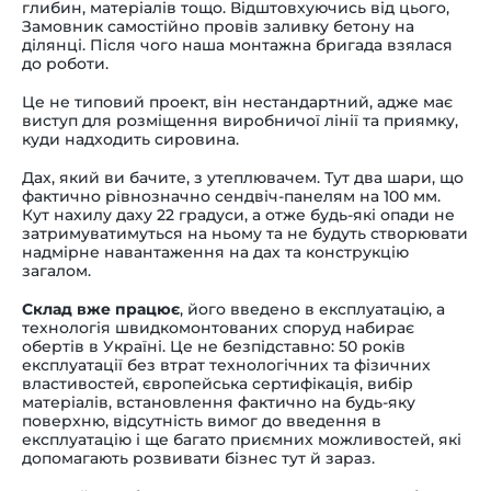
глибин, матеріалів тощо. Відштовхуючись від цього,
Замовник самостійно провів заливку бетону на
ділянці. Після чого наша монтажна бригада взялася
до роботи.
Це не типовий проект, він нестандартний, адже має
виступ для розміщення виробничої лінії та приямку,
куди надходить сировина.
Дах, який ви бачите, з утеплювачем. Тут два шари, що
фактично рівнозначно сендвіч-панелям на 100 мм.
Кут нахилу даху 22 градуси, а отже будь-які опади не
затримуватимуться на ньому та не будуть створювати
надмірне навантаження на дах та конструкцію
загалом.
Склад вже працює
, його введено в експлуатацію, а
технологія швидкомонтованих споруд набирає
обертів в Україні. Це не безпідставно: 50 років
експлуатації без втрат технологічних та фізичних
властивостей, європейська сертифікація, вибір
матеріалів, встановлення фактично на будь-яку
поверхню, відсутність вимог до введення в
експлуатацію і ще багато приємних можливостей, які
допомагають розвивати бізнес тут й зараз.