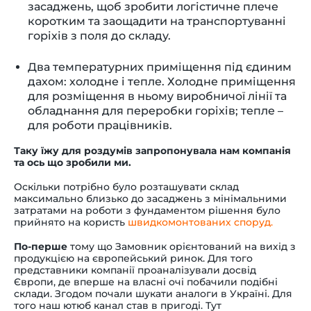
засаджень, щоб зробити логістичне плече
коротким та заощадити на транспортуванні
горіхів з поля до складу.
Два температурних приміщення під єдиним
дахом: холодне і тепле. Холодне приміщення
для розміщення в ньому виробничої лінії та
обладнання для переробки горіхів; тепле –
для роботи працівників.
Таку їжу для роздумів запропонувала нам компанія
та ось що зробили ми.
Оскільки потрібно було розташувати склад
максимально близько до засаджень з мінімальними
затратами на роботи з фундаментом рішення було
прийнято на користь
швидкомонтованих споруд
.
По-перше
тому що Замовник орієнтований на вихід з
продукцією на європейський ринок. Для того
представники компанії проаналізували досвід
Європи, де вперше на власні очі побачили подібні
склади. Згодом почали шукати аналоги в Україні. Для
того наш ютюб канал став в пригоді. Тут