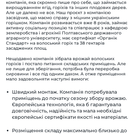
компанія, яка скромно пише про себе, що займається
вирощуванням ягід, горіхів та інших плодових дерев.
Але це далеко не все. Наш проєкт з компанією
засвідчив, що маємо справу з міцним українським
горішком. Компанія розвивається вже 8 років, займає
активну соціальну позицію та співпрацює з кафедрою
землеробства і агрохімії Полтавського державного
аграрного університету, має сертифікат «Органік
Стандарт» на волоський горіх та 38 гектарів
засаджених площ.
Нещодавно компанія зібрала врожай волоських
горіхів і постало питання складських приміщень. Але
не лише для зберігання, потрібна була переробка
сировини і все під одним дахом. А отже приміщення
мало задовольняти наступні вимоги:
Швидкий монтаж. Компанія потребувала
приміщень до початку сезону збору врожаю.
Європейська технологія, яка б гарантувала
довговічність, надійність та мала необхідні
європейські сертифікати якості на матеріали.
Розміщення складу максимально близько до