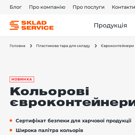
Блог
Про компанію
Про послуги
Контакт
Продукція
Головна
Пластикова тара для складу
Євроконтейнери
НОВИНКА
Кольорові
євроконтейнер
Сертифікат безпеки для харчової продукції
Широка палітра кольорів