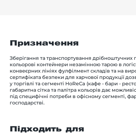
Призначення
Зберігання та транспортування дрібноштучних 
кольорові контейнери незамінною тарою в логіс
конвеєрних лініях фулфілмент складів та на вир
сертифіката безпеки для харчової продукції доз
у торгівлі та сегменті HoReCa (кафе - бари - рес
габаритна сітка та палітра кольорів дає можливі
під специфічні потреби в офісному сегменті, фа
господарстві.
Підходить для