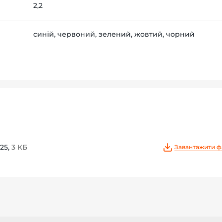
2,2
синій, червоний, зелений, жовтий, чорний
25,
3 КБ
Завантажити ф