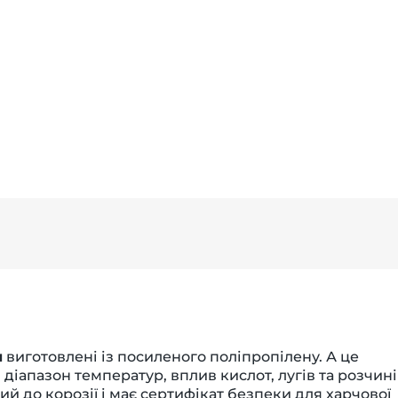
и
виготовлені із посиленого поліпропілену. А це
іапазон температур, вплив кислот, лугів та розчині
й до корозії і має сертифікат безпеки для харчової