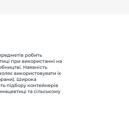
предметів робить
тиці при використанні на
обництві. Наявність
воляє використовувати їх
торани). Широка
сть підбору контейнерів
рмацевтиці та сільському