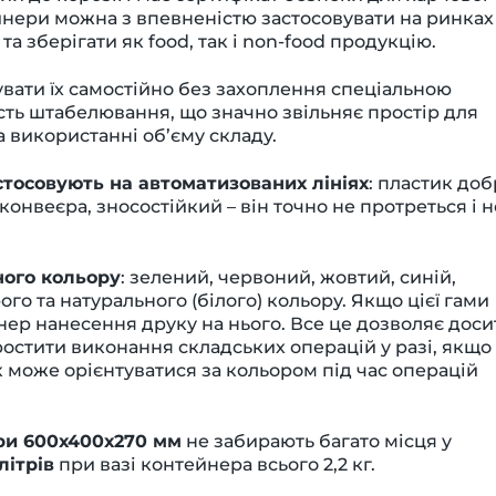
ейнери можна з впевненістю застосовувати на ринках
а зберігати як food, так і non-food продукцію.
вати їх самостійно без захоплення спеціальною
ть штабелювання, що значно звільняє простір для
а використанні об’єму складу.
тосовують на автоматизованих лініях
: пластик до
конвеєра, зносостійкий – він точно не протреться і н
ного кольору
: зелений, червоний, жовтий, синій,
го та натурального (білого) кольору. Якщо цієї гами
ер нанесення друку на нього. Все це дозволяє доси
ростити виконання складських операцій у разі, якщо
 може орієнтуватися за кольором під час операцій
іри 600х400х270 мм
не забирають багато місця у
літрів
при вазі контейнера всього 2,2 кг.