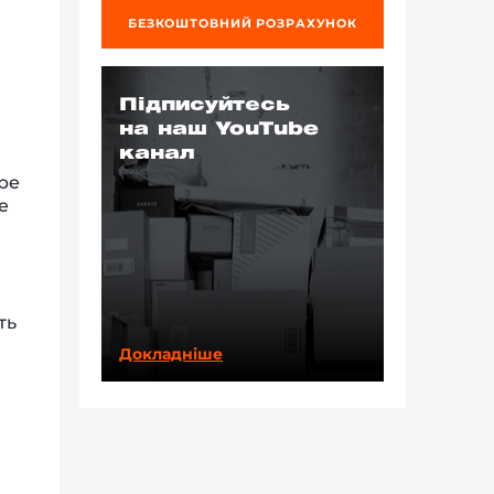
БЕЗКОШТОВНИЙ РОЗРАХУНОК
Підписуйтесь
на наш YouTube
канал
бре
е
ть
Докладніше