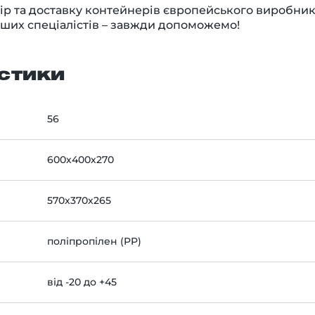
бір та доставку контейнерів європейського виробни
наших спеціалістів – завжди допоможемо!
стики
56
600х400х270
570х370х265
поліпропілен (PP)
від -20 до +45