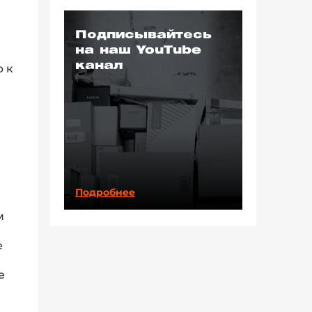
Подписывайтесь
на наш YouTube
канал
 к
Подробнее
м
е
е