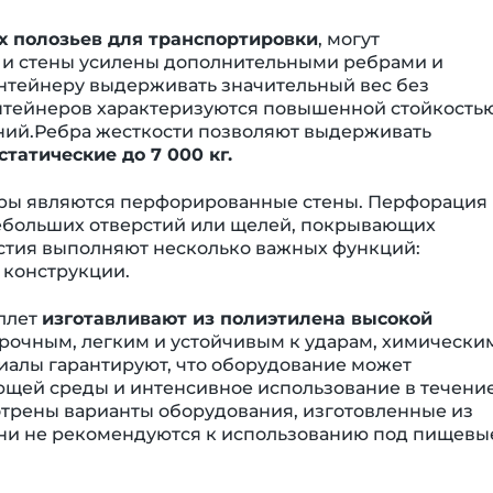
х полозьев для транспортировки
, могут
 и стены усилены дополнительными ребрами и
онтейнеру выдерживать значительный вес без
нтейнеров характеризуются повышенной стойкостью
ий.Ребра жесткости позволяют выдерживать
статические до 7 000 кг.
тары являются перфорированные стены. Перфорация
небольших отверстий или щелей, покрывающих
рстия выполняют несколько важных функций:
 конструкции.
ллет
изготавливают из полиэтилена высокой
прочным, легким и устойчивым к ударам, химически
иалы гарантируют, что оборудование может
ющей среды и интенсивное использование в течени
трены варианты оборудования, изготовленные из
они не рекомендуются к использованию под пищевы