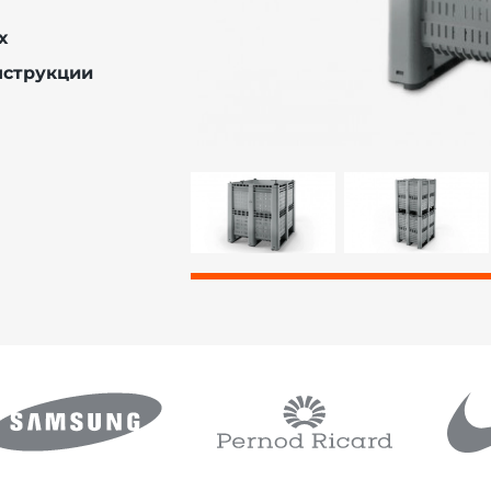
х
нструкции