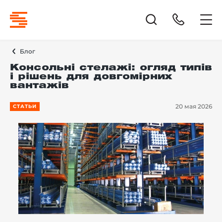
Блог
Консольні стелажі: огляд типів
і рішень для довгомірних
вантажів
20 мая 2026
СТАТЬИ