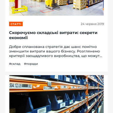
24 червня 2019
СТАТТІ
-й поверх
Скорочуємо складські витрати: секрети
економії
Добре спланована стратегія дає шанс помітно
зменшити витрати вашого бізнесу. Розглянемо
критерії заощадливого виробництва, що можуть
бути корисні в оптимізації запасів, скороченні
#склад
#поради
витрат і збільшенні прибутку логістичних
центрів. Ефективне використа...