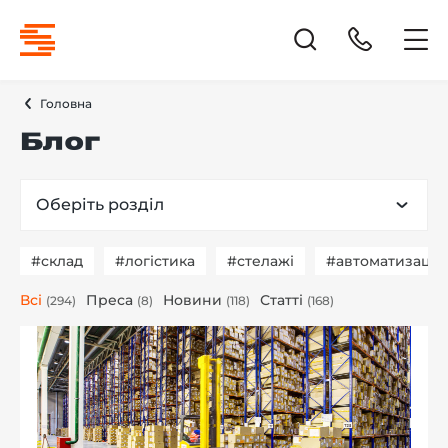
Головна
Блог
Оберіть розділ
#склад
#логістика
#стелажі
#автоматизація
Всі
Преса
Новини
Статті
(294)
(8)
(118)
(168)