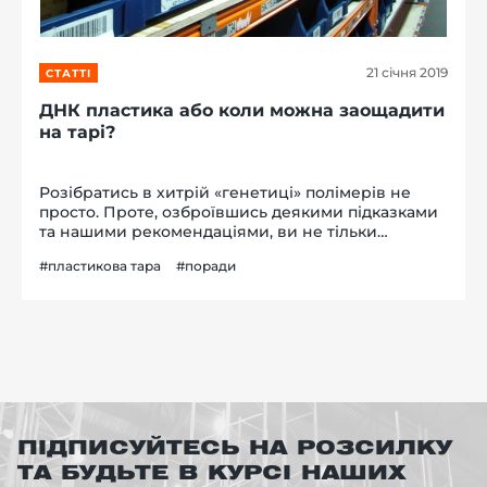
21 січня 2019
СТАТТІ
ДНК пластика або коли можна заощадити
на тарі?
Розібратись в хитрій «генетиці» полімерів не
просто. Проте, озброївшись деякими підказками
та нашими рекомендаціями, ви не тільки
оволідієте деякими знаннями з області
#пластикова тара
#поради
молекулярної біології, а й дізнаєтесь як
зекономити на пластиковій тарі… Ми, як п...
ПІДПИСУЙТЕСЬ НА РОЗСИЛКУ
ТА БУДЬТЕ В КУРСІ НАШИХ