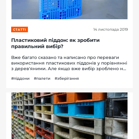
14 листопада 2019
СТАТТІ
-й поверх
Пластиковий піддон: як зробити
правильний вибір?
Вже багато сказано та написано про переваги
використання пластикових піддонів у порівнянні
з дерев'яними. Але якщо вже вибір зроблено на
пластику, то як тоді вибрати з різноманіття
#піддони
#палети
#зберігання
представлених моделей? Про це і не тільки піде
мова в нашій статті....