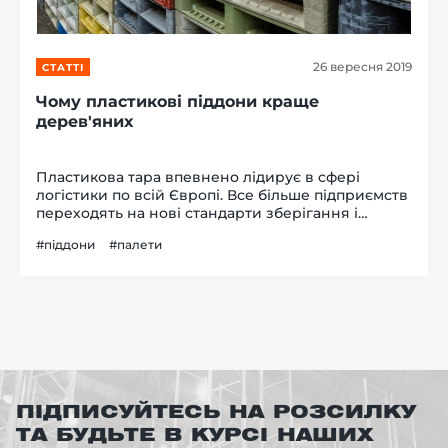
26 вересня 2019
СТАТТІ
Чому пластикові піддони краще
дерев'яних
Пластикова тара впевнено лідирує в сфері
логістики по всій Європі. Все більше підприємств
переходять на нові стандарти зберігання і
транспортування продукції - більш практично та
#піддони
#палети
вигідно використовувати піддони з пластику
Чом...
ПІДПИСУЙТЕСЬ НА РОЗСИЛКУ
ТА БУДЬТЕ В КУРСІ НАШИХ