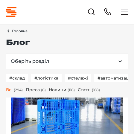
Головна
Блог
Оберіть розділ
#склад
#логістика
#стелажі
#автоматизація
Всі
Преса
Новини
Статті
(294)
(8)
(118)
(168)