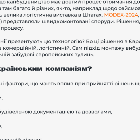
, що капбудівництво має довгий процес отримання д
 там багато й різних, як-то, наприклад щодо сейсмоа
 велика логістична виставка в Штатах,
MODEX-2024
) представляли швидкомонтовані споруди. Рішення,
 процесу.
ії презентують цю технологію? Бо ці рішення в Євр
в комерційній, логістичній. Сам підхід монтажу виб
ьній забудові європейських вулиць.
раїнським компаніям?
ні фактори, що мають вплив при прийнятті рішень 
,
будівельною документацією та дозволами,
,
наявній ділянці,