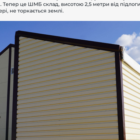
и. Тепер це ШМБ склад, висотою 2,5 метри від підлоги
рі, не торкається землі.