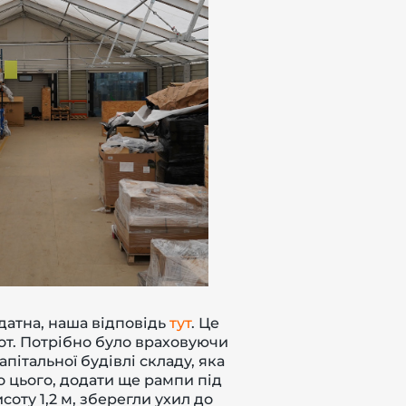
датна, наша відповідь
тут
. Це
от. Потрібно було враховуючи
пітальної будівлі складу, яка
о цього, додати ще рампи під
оту 1,2 м, зберегли ухил до