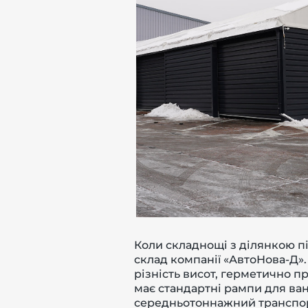
Коли складнощі з ділянкою пі
склад компанії «АвтоНова-Д»
різність висот, герметично п
має стандартні рампи для ван
середньотоннажний транспорт.