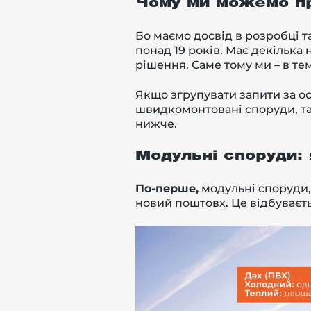
Чому ми можемо пр
Бо маємо досвід в розробці т
понад 19 років. Має декілька 
рішення. Саме тому ми – в тем
Якщо згрупувати запити за ост
швидкомонтовані споруди, та
нижче.
Модульні споруди:
По-перше,
модульні споруди, 
новий поштовх. Це відбуваєтьс