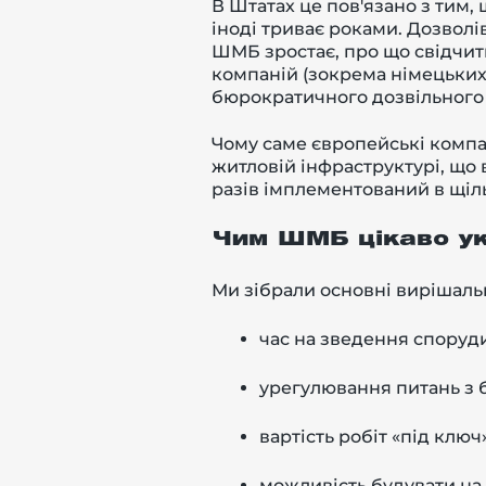
В Штатах це пов'язано з тим
іноді триває роками. Дозволів
ШМБ зростає, про що свідчить
компаній (зокрема німецьких
бюрократичного дозвільного
Чому саме європейські компан
житловій інфраструктурі, що 
разів імплементований в щіл
Чим ШМБ цікаво ук
Ми зібрали основні вирішаль
час на зведення споруди
урегулювання питань з 
вартість робіт «під ключ»
можливість будувати на 