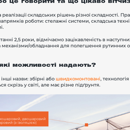
о це говорити та щ
о цікаво вітчи
а реалізації складських рішень різної складності. П
напрямків роботи: стелажні системи, складська техні
і.
анні 2,5 роки, відмічаємо зацікавленість в наступни
 механізми/обладнання для полегшення рутинних оп
 які можливості надають?
інші назви: збірні або
швидкомонтовані
, технологі
я скрізь у світі, але має різне підґрунтя.