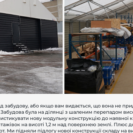
д забудову, або якщо вам видається, що вона не при
. Забудова була на ділянці з шаленим перепадом вис
ристикувати нову модульну конструкцію до наявної ка
тажівок на висоті 1,2 м над поверхнею землі. Плюс д
 Ми підняли підлогу нової конструкції складу на вис