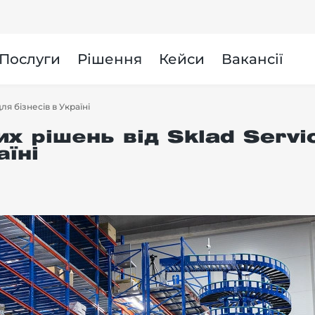
и
Послуги
Рішення
Кейси
Вакансії
ля бізнесів в Україні
х рішень від Sklad Servi
аїні