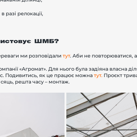
в разі релокації,
ористовує ШМБ?
ереваги ми розповідали
тут
. Аби не повторюватися, 
мпанії «Агромат». Для нього була задіяна власна діл
с. Подивитись, як це працює можна
тут
.
Проєкт тривал
ісяць, решта часу – монтаж.