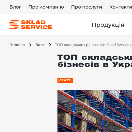
Блог
Про компанію
Про послуги
Контакт
Продукція
Головна
Блог
ТОП складських рішень від Sklad Service д
ТОП складськи
бізнесів в Укр
СТАТТІ