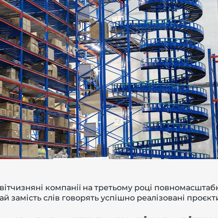
вітчизняні компанії на третьому році повномасшта
й замість слів говорять успішно реалізовані проєкти 