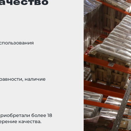
ачество
использования
равности, наличие
риобретали более 18
верение качества.