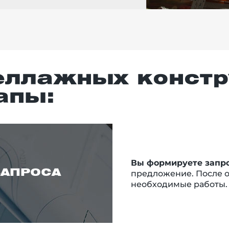
еллажных констр
апы:
Вы формируете запр
АПРОСА
предложение. После о
необходимые работы.