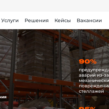
Услуги
Решения
Кейсы
Вакансии
90%
предупрежда
аварий из-за
механически
повреждений
стеллажей
ния