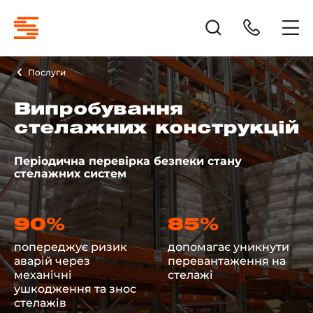
Послуги
Випробування
стелажних конструкцій
Періодична перевірка безпеки стану
стелажних систем
90%
85%
попереджує ризик
допомагає уникнути
аварій через
перевантаження на
механічні
стелажі
ушкодження та знос
стелажів