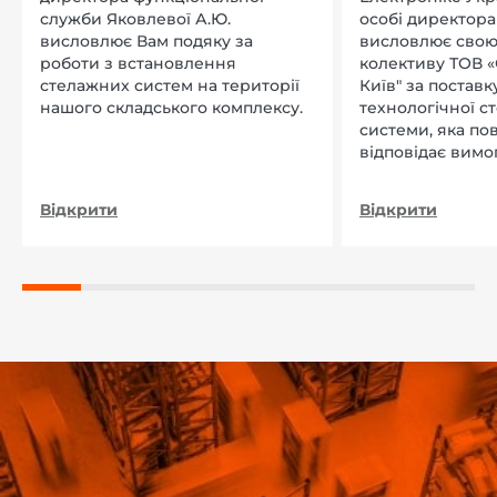
служби Яковлевої А.Ю.
особі директора Л
висловлює Вам подяку за
висловлює свою
роботи з встановлення
колективу ТОВ «
стелажних систем на території
Київ" за поставку
нашого складського комплексу.
технологічної с
системи, яка по
відповідає вимо
нашого підприєм
Відкрити
Відкрити