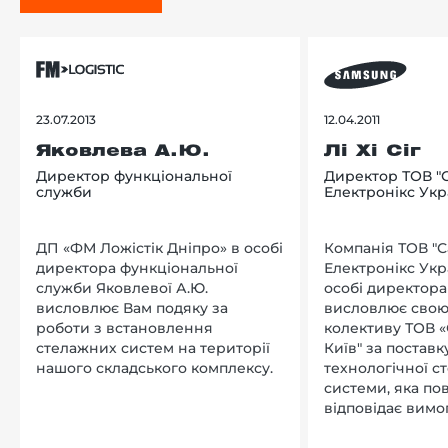
23.07.2013
12.04.2011
Яковлева А.Ю.
Лі Хі Сіг
Директор функціональної
Директор ТОВ "
служби
Електронікс Укр
ДП «ФМ Ложістік Дніпро» в особі
Компанія ТОВ "
директора функціональної
Електронікс Укр
служби Яковлевої А.Ю.
особі директора Л
висловлює Вам подяку за
висловлює свою
роботи з встановлення
колективу ТОВ «
стелажних систем на території
Київ" за поставку
нашого складського комплексу.
технологічної с
системи, яка по
відповідає вимо
нашого підприєм