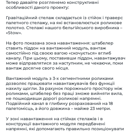
Тепер давайте розглянемо конструктивні
особливості даного проекту:
Гравітаційний стелаж складається із стійок і траверс
палетного стелажу, на які встановлюється роликове
полотно. Стелажі нашого бельгійського виробника –
«Stow».
На фото показана зона навантаження: штабелер
ставить піддон на вантажний модуль, вантаж
самостійно під своєю вагою «скочується» вглиб
каналу. При цьому, поставивши піддон, навантажувач
може відправлятися за наступним, не чекаючи, поки
вантаж досягне свого місця.
Вантажний модуль з 3-х сегментними роликами
дозволяє працювати навантажувачів без функції
нахилу щогли. За рахунок порожнього простору між
роликами, штабелер без праці зможе вийняти вила,
не пошкодивши дорогі роликові напрямні.
Подвійний канал в глибину розрахований на 18
палетомісць, а його довжина – майже 23 метри.
У зоні навантаження на стійках стелажів і в
конструкції вантажного модуля передбачені
напрямні, які допомагають правильно позиціонувати