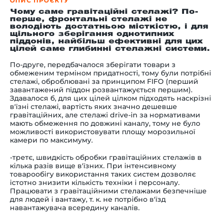
ОПИС ПРОЄКТУ
Чому саме гравітаційні стелажі? По-
перше, фронтальні стелажі не
володіють достатньою місткістю, і для
щільного зберігання однотипних
піддонів, найбільш ефективні для цих
цілей саме глибинні стелажні системи.
По-друге, передбачалося зберігати товари з
обмеженим терміном придатності, тому були потрібні
стелажі, оброблювані за принципом FIFO (перший
завантажений піддон розвантажується першим).
Здавалося б, для цих цілей цілком підходять наскрізні
в'їзні стелажі, вартість яких значно дешевше
гравітаційних, але стелажі drive-in за нормативами
мають обмеження по довжині каналу, тому не було
можливості використовувати площу морозильної
камери по максимуму.
-третє, швидкість обробки гравітаційних стелажів в
кілька разів вище в'їзних. При інтенсивному
товарообігу використання таких систем дозволяє
істотно знизити кількість техніки і персоналу.
Працювати з гравітаційними стелажами безпечніше
для людей і вантажу, т. к. не потрібно в'їзд
навантажувача всередину каналів.