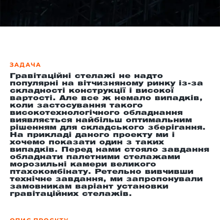
-й поверх
ЗАДАЧА
Гравітаційні стелажі не надто
популярні на вітчизняному ринку із-за
складності конструкції і високої
вартості. Але все ж немало випадків,
коли застосування такого
високотехнологічного обладнання
виявляється найбільш оптимальним
рішенням для складського зберігання.
На прикладі даного проекту ми і
хочемо показати один з таких
випадків. Перед нами стояло завдання
обладнати палетними стелажами
морозильні камери великого
птахокомбінату. Ретельно вивчивши
технічне завдання, ми запропонували
замовникам варіант установки
гравітаційних стелажів.