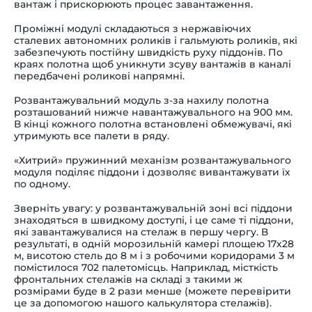
вантаж і прискорюють процес завантаження.
Проміжні модулі складаються з нержавіючих
сталевих автономних роликів і гальмують роликів, які
забезпечують постійну швидкість руху піддонів. По
краях полотна щоб уникнути зсуву вантажів в каналі
передбачені роликові напрямні.
Розвантажувальний модуль з-за нахилу полотна
розташований нижче навантажувального на 900 мм.
В кінці кожного полотна встановлені обмежувачі, які
утримують все палети в ряду.
«Хитрий» пружинний механізм розвантажувального
модуля поділяє піддони і дозволяє вивантажувати їх
по одному.
Зверніть увагу: у розвантажувальній зоні всі піддони
знаходяться в швидкому доступі, і це саме ті піддони,
які завантажувалися на стелаж в першу чергу. В
результаті, в одній морозильній камері площею 17х28
м, висотою стель до 8 м і з робочими коридорами 3 м
помістилося 702 палетомісць. Наприклад, місткість
фронтальних стелажів на складі з такими ж
розмірами буде в 2 рази менше (можете перевірити
це за допомогою нашого калькулятора стелажів).