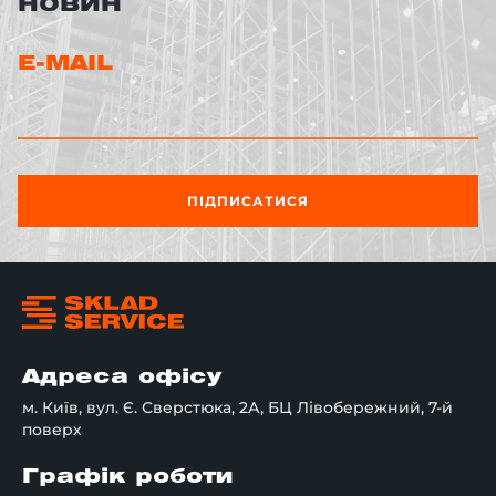
НОВИН
транспортуванні вантажу, не боїться перепадів
температур, стійка до вологи та впливу УФ-
променів.
E-MAIL
Просте використання. Для зручної експлуатації
може виготовлятися з кришкою, мати форму, що
штабелюється, практичні ручки, а також бути
адаптована для роботи з конвеєрами.
ПІДПИСАТИСЯ
Види
У каталозі Склад Сервіс можна купити різні типи
євроконтейнерів:
євроконтейнери пластикові
ЄС розроблені з
первинного поліпропілену, що забезпечує їхню
витривалість, стійкість до механічних пошкоджень,
Адреса офісу
вологопроникність та інші важливі
характеристики;
м. Київ, вул. Є. Сверстюка, 2А, БЦ Лівобережний, 7-й
поверх
євроконтейнери (економ-серія) - конструкція
спроектована таким чином, щоб не лише
Графік роботи
збільшити тривалість зберігання продукції, а й