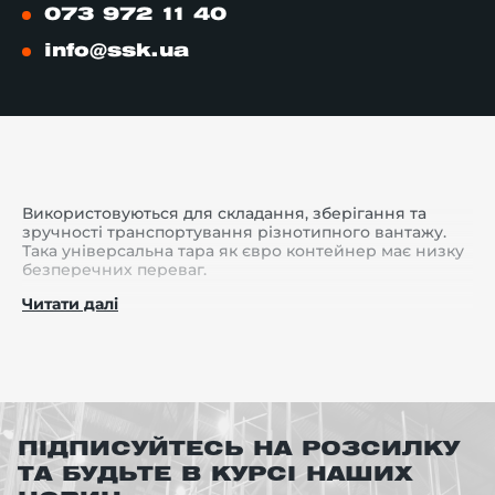
073 972 11 40
info@ssk.ua
Використовуються для складання, зберігання та
зручності транспортування різнотипного вантажу.
Така універсальна тара як євро контейнер має низку
безперечних переваг.
Читати далі
Довговічність. Євроконтейнери служать
десятиліттями, і за інтенсивної експлуатації
зберігають свої характеристики.
Невелика вага. Вони мають легку вагу, але досить
міцні та здатні витримувати великі навантаження.
ПІДПИСУЙТЕСЬ НА РОЗСИЛКУ
Зносостійкість. Дана конструкція здатна
ТА БУДЬТЕ В КУРСІ НАШИХ
витримувати інтенсивні навантаження при