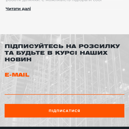
необхідний захист для виконання будь-яких завдань.
Читати далі
Наприклад, колісний упор або сигнальна панель
допоможуть з позиціюванням транспорту та
захистять техніку від пошкоджень.
ПІДПИСУЙТЕСЬ НА РОЗСИЛКУ
ТА БУДЬТЕ В КУРСІ НАШИХ
НОВИН
E-MAIL
ПІДПИСАТИСЯ