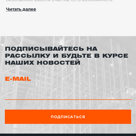
подобрать себе необходимую защиту для
Читать далее
выполнения любых задач. К примеру, колесный упор
или сигнальная панель помогут с
позиционированием транспорта и защитят технику
от повреждений.
ПОДПИСЫВАЙТЕСЬ НА
РАССЫЛКУ И БУДЬТЕ В КУРСЕ
НАШИХ НОВОСТЕЙ
E-MAIL
ПОДПИСАТЬСЯ