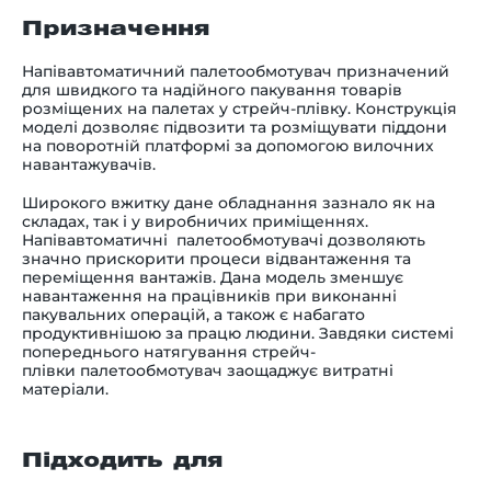
Призначення
Напівавтоматичний палетообмотувач призначений
для швидкого та надійного пакування товарів
розміщених на палетах у стрейч-плівку. Конструкція
моделі дозволяє підвозити та розміщувати піддони
на поворотній платформі за допомогою вилочних
навантажувачів.
Широкого вжитку дане обладнання зазнало як на
складах, так і у виробничих приміщеннях.
Напівавтоматичні палетообмотувачі дозволяють
значно прискорити процеси відвантаження та
переміщення вантажів. Дана модель зменшує
навантаження на працівників при виконанні
пакувальних операцій, а також є набагато
продуктивнішою за працю людини. Завдяки системі
попереднього натягування стрейч-
плівки палетообмотувач заощаджує витратні
матеріали.
Підходить для