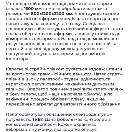
У стандартній комплектації диаметр платформи
складає
1500 мм
та може обробляти вантажі з
розмірами
800х1200х2200 мм.
Конструкція основи
поворотної платформи передбачає отвори для вил
навантажувача спереду та позаду. Спеціальні
підшипники забезпечують низький коефіцієнт тертя
під час обертання платформи та високу стійкість до
компресії та деформації. На додаток до можливості
регулювання кількості витків плівки на нижній та
верхній частині піддону можна регулювати
поступовий запуск платформи за допомогою
інвертора.
Каретка зі стрейч-плівкою рухається вздовж штанги
за допомогою трансмісійного ланцюга. Натяг стретч-
плівки в цьому палетообмотувачі здійснюється
кареткою з регульованим механічним дисковим
гальмом. Оператор повинен закріпити стретч-плівку
з боку палети, щоб машина почала обмотку, а по
закінченні процесу обрізати плівку, якщо не
передбачено агрегат для автоматичного обрізання.
Палетообмотувач оснащений електродвигуном
потужністю
1 кВт.
Дана модель має контролер з
кольоровим дисплеєм. Кожен екран має
інформаційну іконку, яка коротко описує