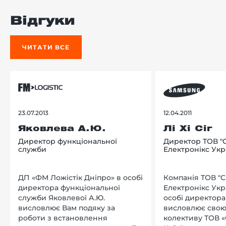
Відгуки
ЧИТАТИ ВСЕ
23.07.2013
12.04.2011
Яковлева А.Ю.
Лі Хі Сіг
Директор функціональної
Директор ТОВ "
служби
Електронікс Укр
ДП «ФМ Ложістік Дніпро» в особі
Компанія ТОВ "
директора функціональної
Електронікс Укр
служби Яковлевої А.Ю.
особі директора Л
висловлює Вам подяку за
висловлює свою
роботи з встановлення
колективу ТОВ «