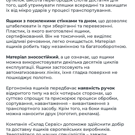
того, щоб утримувати пляшки всередині та захищати
їх від мікро ударів у процесі транспортування.
Ящики з посиленими стінками та дном
, що дозволяє
штабелювати їх при зберіганні та перевезенні.
Пластик, із якого виготовлені ящики,
сертифікований. Він не токсичний, не виділяє
шкідливі речовини, легко очищається. Матеріал
ящиків робить тару незамінною та багатооборотною.
Матеріал зносостійкий
, а це означає, що ящики
можна використовувати декілька десятків циклів
експлуатації. Ящики застосовують на
автоматизованих лініях, їхня гладка поверхня не
пошкоджує полотно.
Ергономіка ящиків передбачає
наявність ручок
відкритого типу на всіх чотирьох сторонах, що
суттєво спрощує та прискорює процеси обробки,
сортування, навантаження – вивантаження з
транспортного засобу. Крім того, на боки ящиків
можна наносити друк (логотип, реклама).
Компанія «Склад Сервіс» допоможе здійснити добір
та доставку ящиків європейських виробників.
Звертайтеся до наших спеціалістів – завжди