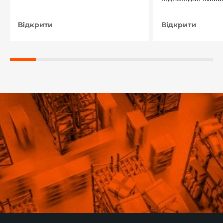
нашого підприєм
Відкрити
Відкрити