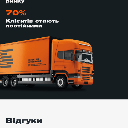
ринку
70%
Клієнтів стають
постійними
Відгуки