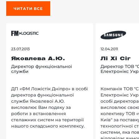
ЧИТАТИ ВСЕ
23.07.2013
12.04.2011
Яковлева А.Ю.
Лі Хі Сіг
Директор функціональної
Директор ТОВ "
служби
Електронікс Укр
ДП «ФМ Ложістік Дніпро» в особі
Компанія ТОВ "
директора функціональної
Електронікс Укр
служби Яковлевої А.Ю.
особі директора Л
висловлює Вам подяку за
висловлює свою
роботи з встановлення
колективу ТОВ «
стелажних систем на території
Київ" за поставку
нашого складського комплексу.
технологічної с
системи, яка по
відповідає вимо