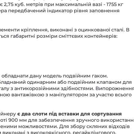
2,75 куб. метрів при максимальній вазі - 1755 кг
нера передбачений індикатор рівня заповнення
ементи кріплення, виконані з оцинкованої сталі. В
ься габаритні розміри сміттєвих контейнерів:
 обладнати дану модель подвійним гаком.
обладнаний одинарним або подвійним клапаном для
талу з антикорозійними здібностями. Випорожненн
аною вантажівкою з маніпулятором за участю всього
ейнеру
є два слоти під вставки для сортування
соті 900 мм для забезпечення зручного використанн
женими можливостями. Для збору скляних відходів
 виконані з високоякісного, ресайклінгового,