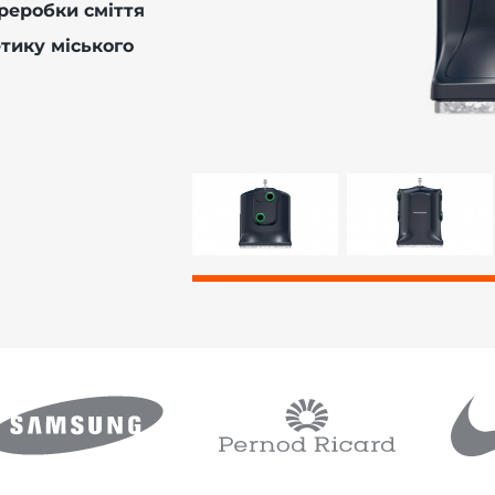
реробки сміття
етику міського