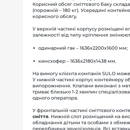
Корисний обсяг сміттєвого баку складає 
(порожній
–
180 кг). Усередині контей
корисного обсягу.
У верхній частині корпусу розміщені ел
залежності від типу кріплення змінюют
одинарний гак
–
1636х2200х1600 мм;
кинсхофер
–
1636х2180х1438 мм.
На вимогу клієнта компанія SULO може
У нижній частині корпус контейнеру 
випорожнення. Клапани виконані з ме
триває близько 1-2 хвилин спеціалізов
одного оператора.
У фронтальній частині сміттєвого конт
сміття
. Нижній слот розміщений на ви
обладнання дітьми та особами з обме
передбачена звукоізоляція. Всі вставки