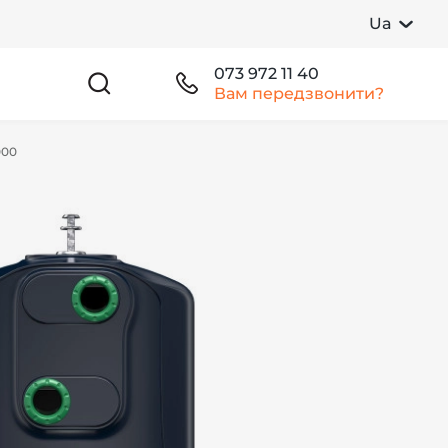
Ua
073 972 11 40
Вам передзвонити?
000