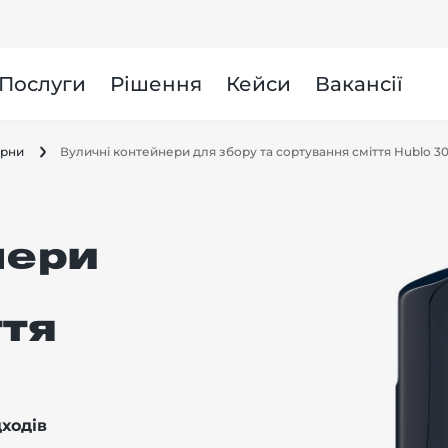
и
Послуги
Рішення
Кейси
Вакансії
урни
Вуличні контейнери для збору та сортування сміття Hublo 3
нери
ття
дходів