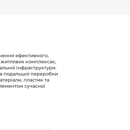
чення ефективного,
у житлових комплексах,
нальної інфраструктури.
та подальшої переробки
матеріали, пластик та
лементом сучасної