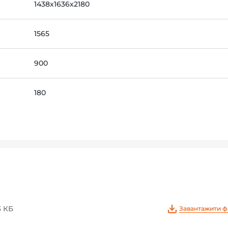
1438х1636х2180
1565
900
180
3 КБ
Завантажити ф