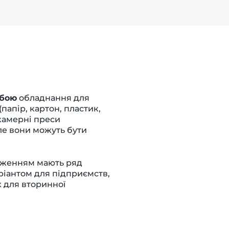
обою
обладнання для
папір, картон, пластик,
окамерні преси
ле вони можуть бути
таженням мають ряд
аріантом для підприємств,
х для вторинної