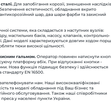
сталі.
Для запобігання корозії, зменшення наслідкі
безпечення естетичності, обладнання вкрито
антикорозійний шар, два шари фарби та захисний
ної системи, яка складається з наступних вузлів:
ру, мастильних баків, насосу, клапанів, контрольно-
ї
. Дані моделі характеризуються довгим ходом пор
бляти тюки високої щільності.
хисним гальмом.
Оператор повинен натиснути кно
есуючу платформу вбік. При відпусканні кнопки -
ми. Нова функція підвищує безпеку і здійснюється
а стандарту EN 16500.
зателефонувати нам. Наші висококваліфіковані
ість та моделі обладнання під Ваш бізнес та
тійного обслуговування. Також наші співробітники
преса у населені пункти України.