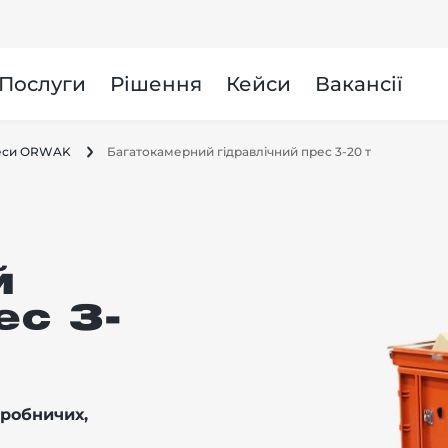
и
Послуги
Рішення
Кейси
Вакансії
реси ORWAK
Багатокамерний гідравлічний прес 3-20 т
й
ес 3-
иробничих,