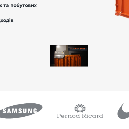
 та побутових
дходів