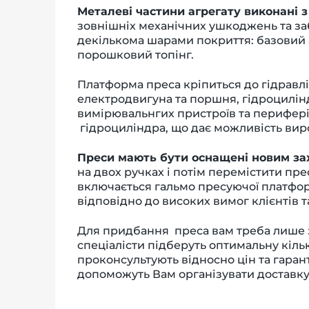
Металеві частини агрегату виконані з 
зовнішніх механічних ушкоджень та за
декількома шарами покриття: базовий 
порошковий топінг.
Платформа преса кріпиться до гідравліч
електродвигуна та поршня, гідроцилінд
вимірювальнгих пристроїв та
перифері
гідроциліндра, що дає можливість виро
Преси мають бути оснащені новим за
на двох ручках і потім перемістити пр
включається гальмо пресуючої платфор
відповідно
до високих вимог клієнтів т
Для придбання преса вам треба лише 
спеціалісти підберуть оптимальну кільк
проконсультують відносно цін та гаран
допоможуть Вам організувати доставку 