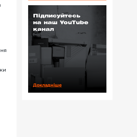
в
Підписуйтесь
на наш YouTube
канал
шня
пки
Докладніше