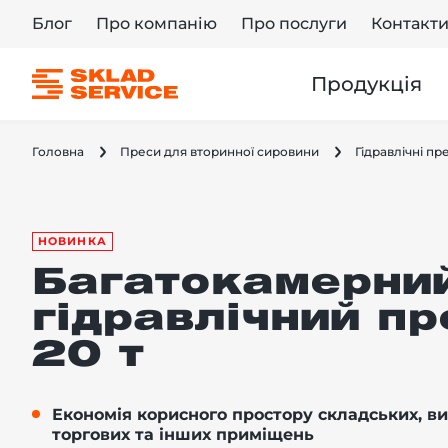
Блог
Про компанію
Про послуги
Контакт
Продукція
Головна
Преси для вторинної сировини
Гідравлічні п
НОВИНКА
Багатокамерни
гідравлічний пр
20 т
Економія корисного простору складських, в
торгових та інших приміщень