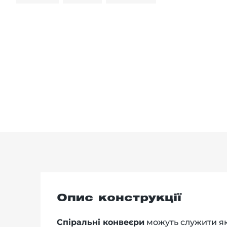
Опис конструкції
Спіральні конвеєри
можуть служити як