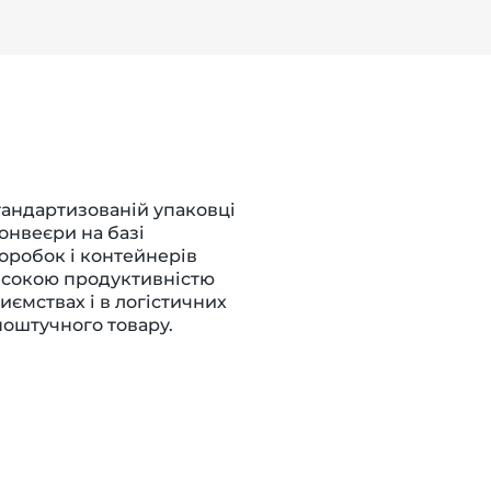
тандартизованій упаковці
онвеєри на базі
оробок і контейнерів
високою продуктивністю
ємствах і в логістичних
оштучного товару.