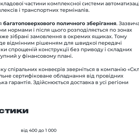
 складової частини комплексної системи автоматизаці
лексів і транспортних терміналів.
ля
багатоповерхового поличного зберігання
. Зазвич
ми нормами і після цього розподіляється по зонах
вже зібрані замовлення в окремих ящиках. Тому
буде відмінним рішенням для швидкої передачі
ки спрощеній конструкції без приводу і складних
тупний у фінансовому плані.
у спіральних конвеєрів зверніться в компанію «Ск
альне сертифіковане обладнання від провідних
ька гарантія. Здійснюється доставка в усі регіони
стики
від 400 до 1 000