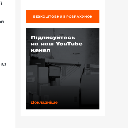
ї
БЕЗКОШТОВНИЙ РОЗРАХУНОК
ай
Підписуйтесь
на наш YouTube
канал
лад
Докладніше