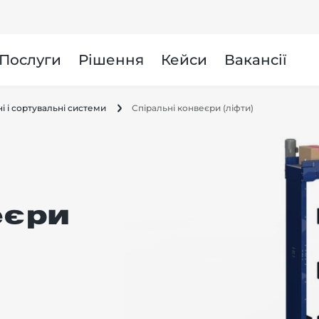
и
Послуги
Рішення
Кейси
Вакансії
і і сортувальні системи
Спіральні конвеєри (ліфти)
еєри