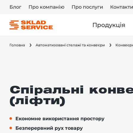
Блог
Про компанію
Про послуги
Контакт
Продукція
Головна
Автоматизовані стелажі та конвеєри
Конвеєрн
Спіральні конв
(ліфти)
Економне використання простору
Безперервний рух товару