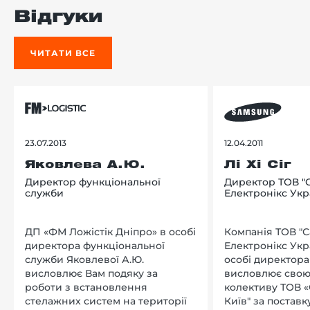
Відгуки
ЧИТАТИ ВСЕ
23.07.2013
12.04.2011
Яковлева А.Ю.
Лі Хі Сіг
Директор функціональної
Директор ТОВ "
служби
Електронікс Укр
ДП «ФМ Ложістік Дніпро» в особі
Компанія ТОВ "
директора функціональної
Електронікс Укр
служби Яковлевої А.Ю.
особі директора Л
висловлює Вам подяку за
висловлює свою
роботи з встановлення
колективу ТОВ «
стелажних систем на території
Київ" за поставку