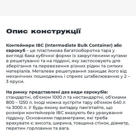
Опис конструкції
Контейнери IBC (Intermediate Bulk Container) або
єврокуб
– це пластикова багатооборотна тара у
вигляді бака кубічної форми із закругленими кутами
в решетуванні та на піддоні, яку застосовують для
зберігання та перевезення різних рідин та сипких
матеріалів. Металеве решетування захищає його від
механічних пошкоджень і сприяє штабелюванню у 2 –
3 яруси.
На ринку представлені два види єврокубів
:
стандартні, об'ємом 1000 л та нестандартні, об'ємами
800 – 1250 л. Іноді можна зустріти тару об'ємом 640 л
та 3000 л. У будь-якому випадку пам'ятайте, що
розміри контейнерів IBC вказують без урахування
піддону. Основними параметрами, які треба
врахувати є: висота, ширина, товщина стінок, діаметр,
перетин горловини та вага.