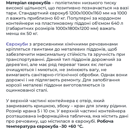
Матеріал єврокубів
– поліетилен низького тиску
високої щільності, що позитивно позначається на вазі
тари. Стандартний
єврокуб
1200х1000х1160 мм на 1000
л важить приблизно 60 кг. Популярні за кордоном
контейнери на пластиковому піддоні об'ємом 640 л
(габаритних розмірів 1000
х
1800
х
1200 мм) важать
менш як 50 кг.
Єврокуби
з агресивними хімічними речовинами
кріпляться гвинтами до металевих піддонів, щоб
забезпечити максимальну стійкість та зручність при
транспортуванні. Даний тип піддонів дорожчий за
дерев'яні, але має ряд переваг таких як: легше
очищуються і миються, не змінюють вагу, не
вимагають санітарно-гігієнічної обробки. Однак вони
дорожчі і не підлягають ремонту. Для запобігання
корозії металеві піддони виготовляються із
оцинкованої сталі.
У верхній частині контейнера є отвір, який
закривають кришкою, збоку – кран для зливу рідини.
Розмір крана 5 і 10 см. У верхній частині контейнера
розташована інформаційна табличка, яка містить дані
про речовину, що містилася в
єврокубі
.
Робоча
температура
єврокуба –30 +60 °C.