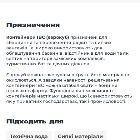
Призначення
Контейнери IBC (єврокуб
)
призначені для
зберігання та перевезення рідких та сипких
вантажів. Їх широко використовують для
облаштування басейнів, відстійників для води та як
септик на території заміських комплексів,
туристичних баз та дачних ділянок.
Єврокуб
можна закопувати в ґрунт, його матеріал не
окислюється. А завдяки наявності решетування
контейнери IBC можна штабелювати – вони не
втрачають форму. Функціональні можливості
контейнерів настільки широкі, що їх використовують
як у приватних господарствах, так і промисловості.
Підходить для
Технічна вода
Сипкі матеріали