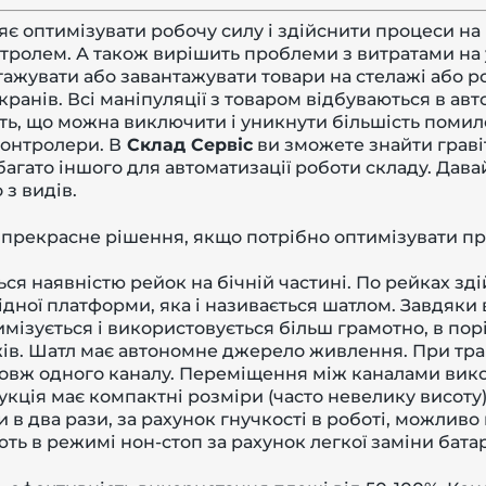
яє оптимізувати робочу силу і здійснити процеси на
нтролем. А також вирішить проблеми з витратами на
ажувати або завантажувати товари на стелажі або р
кранів. Всі маніпуляції з товаром відбуваються в а
ть, що можна виключити і уникнути більшість поми
онтролери. В
Склад Сервіс
ви зможете знайти гравіт
 багато іншого для автоматизації роботи складу. Да
 з видів.
е прекрасне рішення, якщо потрібно оптимізувати п
ся наявністю рейок на бічній частині. По рейках з
дної платформи, яка і називається шатлом. Завдяки 
мізується і використовується більш грамотно, в по
ажів. Шатл має автономне джерело живлення. При тра
довж одного каналу. Переміщення між каналами вик
кція має компактні розміри (часто невелику висоту)
 в два рази, за рахунок гнучкості в роботі, можливо
ють в режимі нон-стоп за рахунок легкої заміни бата