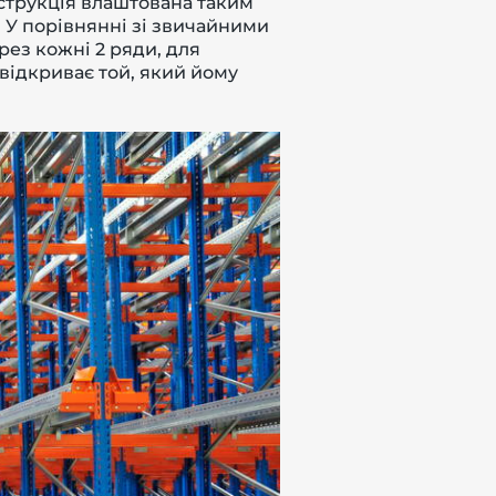
струкція влаштована таким
. У порівнянні зі звичайними
рез кожні 2 ряди, для
відкриває той, який йому