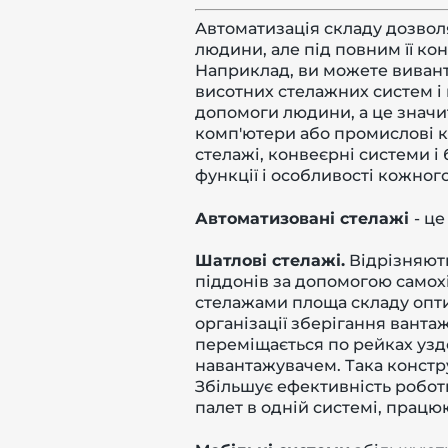
Автоматизація складу дозвол
людини, але під повним її ко
Наприклад, ви можете вивант
висотних стелажних систем і 
допомоги людини, а це значи
комп'ютери або промислові к
стелажі, конвеєрні системи і
функції і особливості кожного
Автоматизовані стелажі
- ц
Шатлові стелажі.
Відрізняють
піддонів за допомогою самохі
стелажами площа складу опти
організації зберігання вант
переміщається по рейках уз
навантажувачем. Така констру
Збільшує ефективність роботи
палет в одній системі, працю