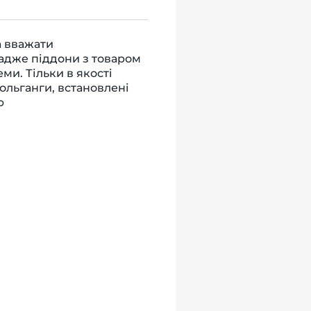
а вважати
 адже піддони з товаром
ми. Тільки в якості
ольганги, встановлені
ю