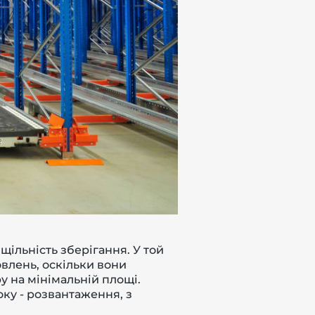
 щільність зберігання. У той
овлень, оскільки вони
 на мінімальній площі.
оку - розвантаження, з