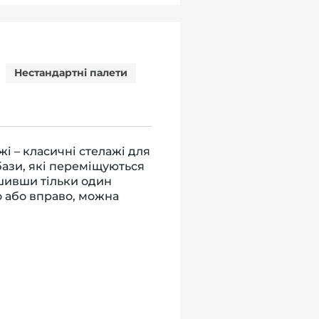
Нестандартні палети
і – класичні стелажі для
бази, які переміщуються
ишивши тільки один
о або вправо, можна