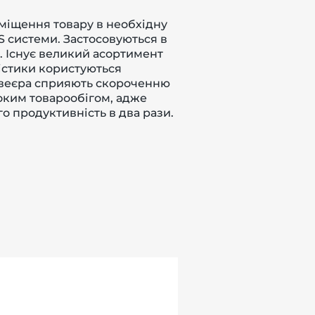
еміщення товару в необхідну
S системи. Застосовуються в
. Існує великий асортимент
гістики користуються
онвеєра сприяють скороченню
соким товарообігом, адже
о продуктивність в два рази.