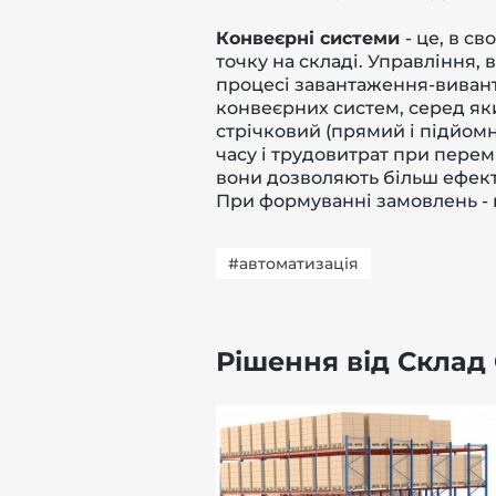
Конвеєрні системи
- це, в с
точку на складі. Управління,
процесі завантаження-вивант
конвеєрних систем, серед як
стрічковий (прямий і підйом
часу і трудовитрат при перем
вони дозволяють більш ефект
При формуванні замовлень - 
#автоматизація
Рішення від Склад 