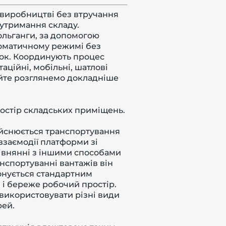
 виробництві без втручання
 утримання складу.
ольганги, за допомогою
втоматичному режимі без
лок. Координують процес
аційні, мобільні, шатлові
вайте розглянемо докладніше
ростір складських приміщень.
дійснюється транспортування
взаємодії платформи зі
рівнянні з іншими способами
нспортуванні вантажів він
онується стандартним
 і береже робочий простір.
 використовувати різні види
рей.