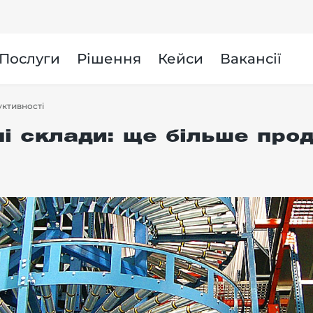
и
Послуги
Рішення
Кейси
Вакансії
уктивності
і склади: ще більше прод