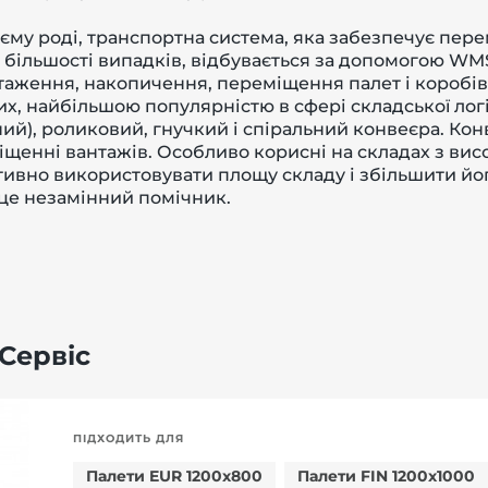
воєму роді, транспортна система, яка забезпечує пер
 в більшості випадків, відбувається за допомогою WM
аження, накопичення, переміщення палет і коробів
их, найбільшою популярністю в сфері складської ло
ний), роликовий, гнучкий і спіральний конвеєра. К
іщенні вантажів. Особливо корисні на складах з ви
ивно використовувати площу складу і збільшити йог
це незамінний помічник.
Сервіс
ПІДХОДИТЬ ДЛЯ
Палети EUR 1200x800
Палети FIN 1200x1000