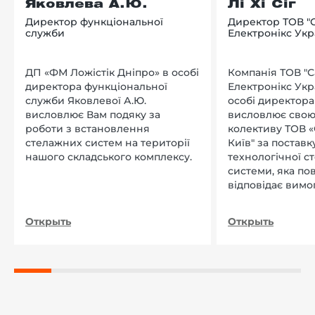
Яковлева А.Ю.
Лі Хі Сіг
Директор функціональної
Директор ТОВ "
служби
Електронікс Укр
ДП «ФМ Ложістік Дніпро» в особі
Компанія ТОВ "
директора функціональної
Електронікс Укр
служби Яковлевої А.Ю.
особі директора Л
висловлює Вам подяку за
висловлює свою
роботи з встановлення
колективу ТОВ «
стелажних систем на території
Київ" за поставку
нашого складського комплексу.
технологічної с
системи, яка по
відповідає вимо
нашого підприєм
Открыть
Открыть