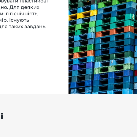
овувати пластикові
дно. Для деяких
 гігієнічність,
ір. Існують
для таких завдань.
і