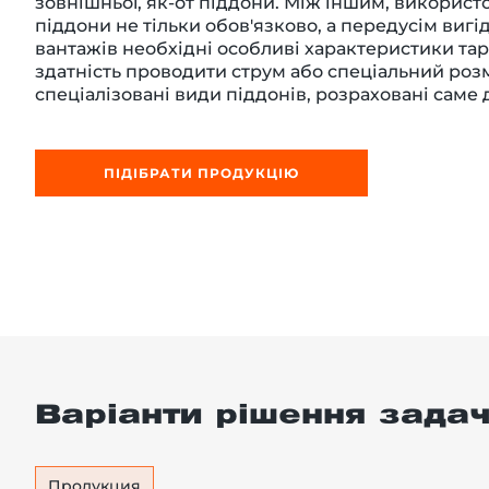
зовнішньої, як-от піддони. Між іншим, використ
піддони не тільки обов'язково, а передусім вигі
вантажів необхідні особливі характеристики тари:
здатність проводити струм або спеціальний розм
спеціалізовані види піддонів, розраховані саме 
-й поверх
ПІДІБРАТИ ПРОДУКЦІЮ
Варіанти рішення задач
Продукция