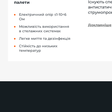
Існують сп
палети
антистатич
струмопров
Електричний опір ≤1-10^6
Ом
Докладніше
Можливість використання
в стелажних системах
Легке миття та дезінфекція
Стійкість до низьких
температур