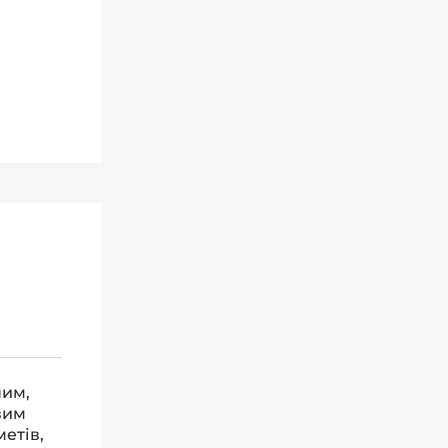
ним,
вим
метів,