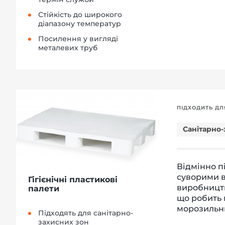
Стійкість до широкого
діапазону температур
Посилення у вигляді
металевих труб
ПІДХОДИТЬ ДЛ
Санітарно-
Відмінно п
суворими в
Гігієнічні пластикові
виробництв
палети
що робить 
морозильни
Підходять для санітарно-
захисних зон