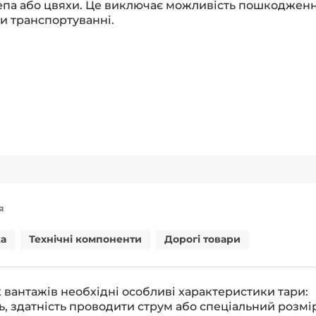
епа або цвяхи. Це виключає можливість пошкоджен
и транспортуванні.
Я
ка
Технічні компоненти
Дорогі товари
 вантажів необхідні особливі характеристики тари:
ть, здатність проводити струм або спеціальний розмі