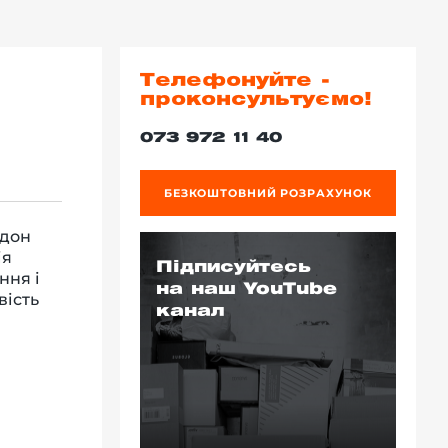
Телефонуйте -
проконсультуємо!
073 972 11 40
БЕЗКОШТОВНИЙ РОЗРАХУНОК
ддон
ія
Підписуйтесь
ння і
на наш YouTube
вість
канал