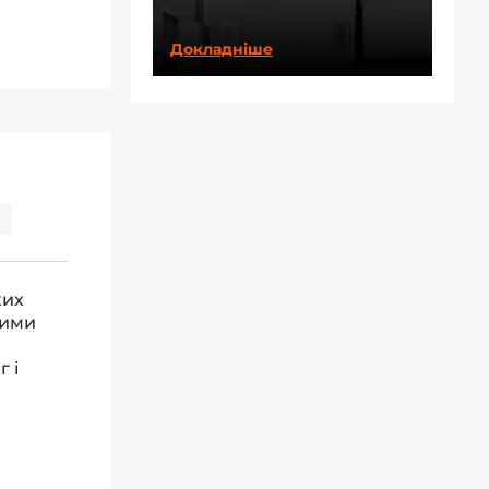
Докладніше
ких
ними
г і