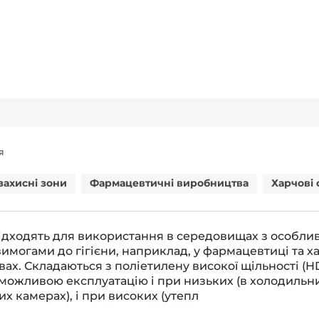
Я
захисні зони
Фармацевтичні виробництва
Харчові 
ідходять для використання в середовищах з особли
имогами до гігієни, наприклад, у фармацевтиці та х
ах. Складаються з поліетилену високої щільності (H
можливою експлуатацію і при низьких (в холодильни
х камерах), і при високих (утепл