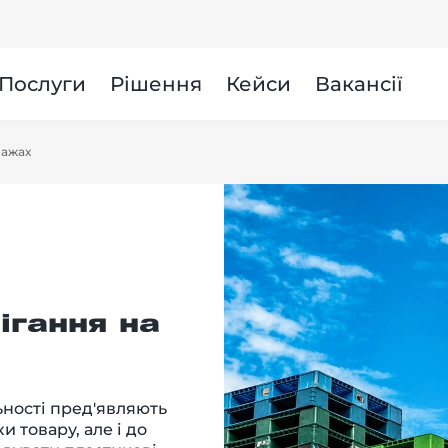
и
Послуги
Рішення
Кейси
Вакансії
лажах
ігання на
ьності пред'являють
 товару, але і до