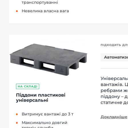
транспортуванні
Невелика власна вага
ПІДХОДИТЬ ДЛ
Автоматиз
Універсаль
вантажів. 
НА СКЛАДІ
ребрами жо
Піддони пластикові
піддону – 
універсальні
статичне до
Витримує вантажі до 3 т
Докладніше
Максимально довгий
термін служби