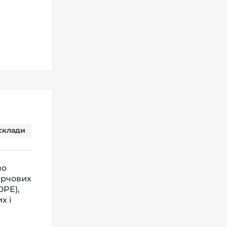
склади
во
арчових
DPE),
х і