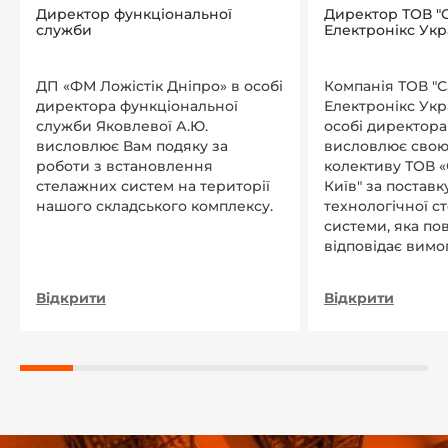
Директор функціональної
Директор ТОВ "
служби
Електронікс Укр
ДП «ФМ Ложістік Дніпро» в особі
Компанія ТОВ "
директора функціональної
Електронікс Укр
служби Яковлевої А.Ю.
особі директора Л
висловлює Вам подяку за
висловлює свою
роботи з встановлення
колективу ТОВ «
стелажних систем на території
Київ" за поставку
нашого складського комплексу.
технологічної с
системи, яка по
відповідає вимо
нашого підприєм
Відкрити
Відкрити