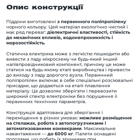
Опис конструкції
Піддони виготовлені
з первинного поліпропілену
чорного кольору. Цей матеріал екологічно чистий і
має ряд переваг:
діелектричні властивості, стійкість
до механічних впливів, водонепроникність і
морозостійкість.
Статична електрика може з легкістю пошкодити або
вивести з ладу мікросхему чи будь-який інший
напівпровідниковий компонент, причому це може
статися на будь-якому етапі виробництва і привести
до виходу з ладу дорогого вузла. Первинний
поліпропілен включає в себе спеціальні розсіювальні
присадки, що додаються на етапі плавлення
матеріалу. Це дозволяє зберігати і перевозити
широкий спектр електроніки без порушення її
первинних технічних параметрів.
Конструкція адаптована для зберігання і
переміщення в різних умовах:
можливе розміщення
на стелажах, робота з автопогрузчиками і
автоматизованими конвеєрами
. Максимальне
навантаження —
до 6000 кг
. Палети оснащені
полозами, що робить їх зручними при