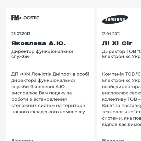
23.07.2013
12.04.2011
Яковлева А.Ю.
Лі Хі Сіг
Директор функціональної
Директор ТОВ "
служби
Електронікс Укр
ДП «ФМ Ложістік Дніпро» в особі
Компанія ТОВ "
директора функціональної
Електронікс Укр
служби Яковлевої А.Ю.
особі директора Л
висловлює Вам подяку за
висловлює свою
роботи з встановлення
колективу ТОВ «
стелажних систем на території
Київ" за поставку
нашого складського комплексу.
технологічної с
системи, яка по
відповідає вимо
нашого підприєм
Відкрити
Відкрити