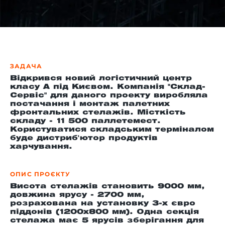
-й поверх
ЗАДАЧА
Відкрився новий логістичний центр
класу A під Києвом. Компанія "Склад-
Сервіс" для даного проекту виробляла
постачання і монтаж палетних
фронтальних стелажів. Місткість
складу - 11 500 паллетемест.
Користуватися складським терміналом
буде дистриб'ютор продуктів
харчування.
ОПИС ПРОЄКТУ
Висота стелажів становить 9000 мм,
довжина ярусу - 2700 мм,
розрахована на установку 3-х євро
піддонів (1200х800 мм). Одна секція
стелажа має 5 ярусів зберігання для