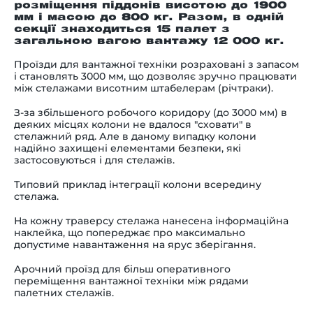
розміщення піддонів висотою до 1900
мм і масою до 800 кг. Разом, в одній
секції знаходиться 15 палет з
загальною вагою вантажу 12 000 кг.
Проїзди для вантажної техніки розраховані з запасом
і становлять 3000 мм, що дозволяє зручно працювати
між стелажами висотним штабелерам (річтраки).
З-за збільшеного робочого коридору (до 3000 мм) в
деяких місцях колони не вдалося "сховати" в
стелажний ряд. Але в даному випадку колони
надійно захищені елементами безпеки, які
застосовуються і для стелажів.
Типовий приклад інтеграції колони всередину
стелажа.
На кожну траверсу стелажа нанесена інформаційна
наклейка, що попереджає про максимально
допустиме навантаження на ярус зберігання.
Арочний проїзд для більш оперативного
переміщення вантажної техніки між рядами
палетних стелажів.