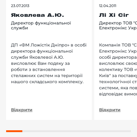
23.07.2013
12.04.2011
Яковлева А.Ю.
Лі Хі Сіг
Директор функціональної
Директор ТОВ "
служби
Електронікс Укр
ДП «ФМ Ложістік Дніпро» в особі
Компанія ТОВ "
директора функціональної
Електронікс Укр
служби Яковлевої А.Ю.
особі директора Л
висловлює Вам подяку за
висловлює свою
роботи з встановлення
колективу ТОВ «
стелажних систем на території
Київ" за поставку
нашого складського комплексу.
технологічної с
системи, яка по
відповідає вимо
нашого підприєм
Відкрити
Відкрити