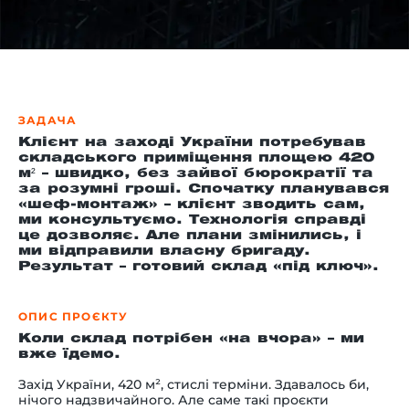
-й поверх
ЗАДАЧА
Клієнт на заході України потребував
складського приміщення площею 420
м² – швидко, без зайвої бюрократії та
за розумні гроші. Спочатку планувався
«шеф-монтаж» – клієнт зводить сам,
ми консультуємо. Технологія справді
це дозволяє. Але плани змінились, і
ми відправили власну бригаду.
Результат – готовий склад «під ключ».
ОПИС ПРОЄКТУ
Коли склад потрібен «на вчора» – ми
вже їдемо.
Захід України, 420 м², стислі терміни. Здавалось би,
нічого надзвичайного. Але саме такі проєкти