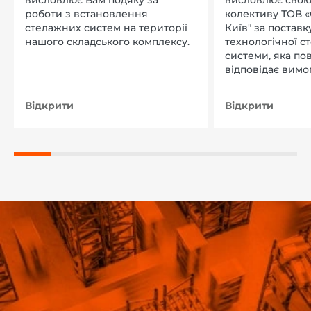
висловлює Вам подяку за
висловлює свою
роботи з встановлення
колективу ТОВ «
стелажних систем на території
Київ" за поставку
нашого складського комплексу.
технологічної с
системи, яка по
відповідає вимо
нашого підприєм
Відкрити
Відкрити