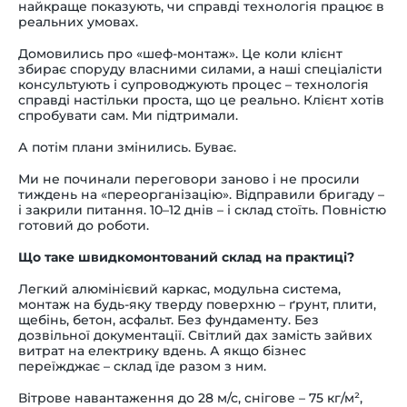
найкраще показують, чи справді технологія працює в
реальних умовах.
Домовились про «шеф-монтаж». Це коли клієнт
збирає споруду власними силами, а наші спеціалісти
консультують і супроводжують процес – технологія
справді настільки проста, що це реально. Клієнт хотів
спробувати сам. Ми підтримали.
А потім плани змінились. Буває.
Ми не починали переговори заново і не просили
тиждень на «переорганізацію». Відправили бригаду –
і закрили питання. 10–12 днів – і склад стоїть. Повністю
готовий до роботи.
Що таке швидкомонтований склад на практиці?
Легкий алюмінієвий каркас, модульна система,
монтаж на будь-яку тверду поверхню – ґрунт, плити,
щебінь, бетон, асфальт. Без фундаменту. Без
дозвільної документації. Світлий дах замість зайвих
витрат на електрику вдень. А якщо бізнес
переїжджає – склад їде разом з ним.
Вітрове навантаження до 28 м/с, снігове – 75 кг/м²,