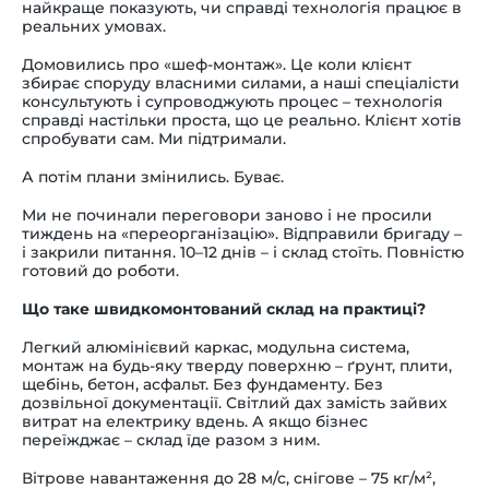
найкраще показують, чи справді технологія працює в
реальних умовах.
Домовились про «шеф-монтаж». Це коли клієнт
збирає споруду власними силами, а наші спеціалісти
консультують і супроводжують процес – технологія
справді настільки проста, що це реально. Клієнт хотів
спробувати сам. Ми підтримали.
А потім плани змінились. Буває.
Ми не починали переговори заново і не просили
тиждень на «переорганізацію». Відправили бригаду –
і закрили питання. 10–12 днів – і склад стоїть. Повністю
готовий до роботи.
Що таке швидкомонтований склад на практиці?
Легкий алюмінієвий каркас, модульна система,
монтаж на будь-яку тверду поверхню – ґрунт, плити,
щебінь, бетон, асфальт. Без фундаменту. Без
дозвільної документації. Світлий дах замість зайвих
витрат на електрику вдень. А якщо бізнес
переїжджає – склад їде разом з ним.
Вітрове навантаження до 28 м/с, снігове – 75 кг/м²,