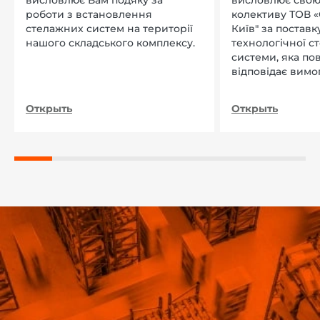
висловлює Вам подяку за
висловлює свою
роботи з встановлення
колективу ТОВ «
стелажних систем на території
Київ" за поставку
нашого складського комплексу.
технологічної с
системи, яка по
відповідає вимо
нашого підприєм
Открыть
Открыть