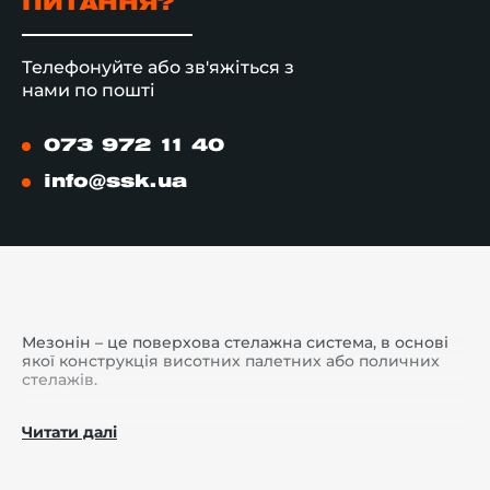
ПИТАННЯ?
Телефонуйте або зв'яжіться з
нами по пошті
073 972 11 40
info@ssk.ua
Мезонін
–
це поверхова стелажна система, в основі
якої конструкція висотних палетних або поличних
стелажів.
Складну будову мезоніну утворюють опорні колони,
Читати далі
несучі балки, система зв'язків, підлогові перекриття і
сходи. А поручні безпеки, які огороджують
конструкцію з усіх боків, захищають персонал від