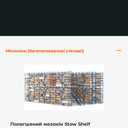
-й поверх
Мезоніни (багатоповерхові стелажі)
Полегшений мезонін Stow Shelf