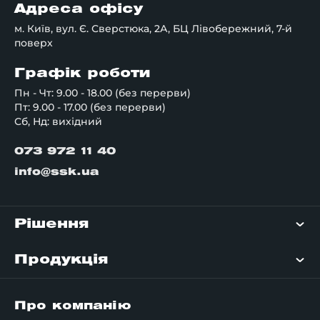
відсутність стелажів.
Адреса офісу
✔️
Матеріал
Метал.
м. Київ, вул. Є. Сверстюка, 2А, БЦ Лівобережний, 7-й
✔️
Висота конструкції
Від 12 000 мм.
поверх
✔️ Кількість поверхів
Від 2 до 4.
✔️
Навантаження на ярус/
До 1000 кг.
Графік роботи
секцію
Пн - Чт: 9.00 - 18.00 (без перерви)
Переваги поверхових
Пт: 9.00 - 17.00 (без перерви)
Сб, Нд: вихідний
стелажів
073 972 11 40
Як
складські платформи, так і
стелажі
мезонін, мають
наступні переваги:
info@ssk.ua
Вони прості, зручні та забезпечують
швидкий доступ до предметів зберігання;
Рішення
Стелажі мезонін міцні надійні й здатні
витримувати продукцію з великими
Продукція
габаритами;
Про компанію
Монтажно-демонтажні операції, а також