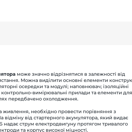
лятора
може значно відрізнятися в залежності від
истання. Можна виділити основні елементи конструк
яторні осередки та модулі; наповнювач; ізоляційні
; контрольно-вимірювальні прилади та елементи дл
елях передбачено охолодження.
а живлення, необхідно провести порівняння з
 відміну від стартерного акумулятора, який видає
АБ надає струм електродвигуну протягом тривалого
ектроди та корпус високої міцності.