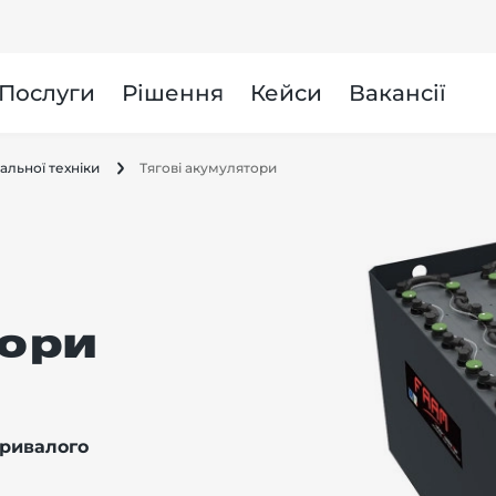
и
Послуги
Рішення
Кейси
Вакансії
альної техніки
Тягові акумулятори
тори
тривалого