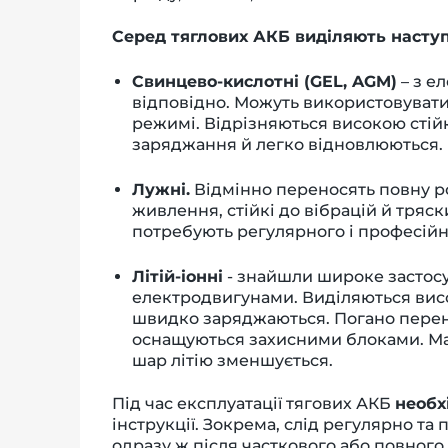
Серед тяглових АКБ виділяють наступ
Свинцево-кислотні (GEL, AGM)
–
з ел
відповідно. Можуть використовувати
режимі. Відрізняються високою стійк
заряджання й легко відновлюються.
Лужні.
Відмінно переносять повну р
живлення, стійкі до вібрацій й тряс
потребують регулярного і професійн
Літій-іонні
- знайшли широке застосу
електродвигунами. Виділяються вис
швидко заряджаються. Погано перено
оснащуються захисними блоками. Маю
шар літію зменшується.
Під час експлуатації тягових АКБ
необх
інструкції. Зокрема, слід регулярно та
одразу ж після часткового або повного