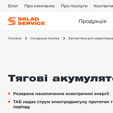
Блог
Про компанію
Про послуги
Контакт
Продукція
Головна
Складська техніка
Запчастини для навантажув
Тягові акумуля
Резервне накопичення електричної енергії
ТАБ надає струм електродвигуну протягом 
періоду