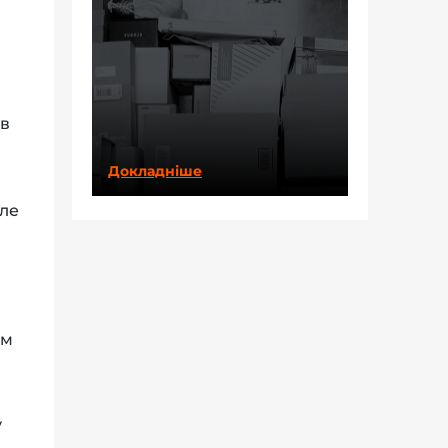
ів
Докладніше
але
ом
у