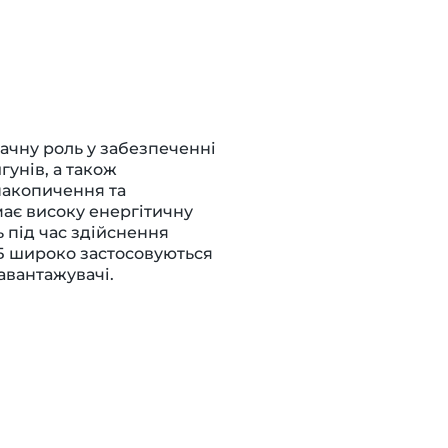
ачну роль у забезпеченні
унів, а також
накопичення та
має високу енергітичну
ь під час здійснення
АБ широко застосовуються
навантажувачі.