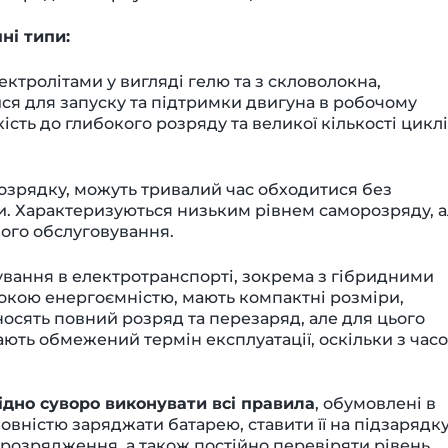
ні типи:
ектролітами у вигляді гелю та з скловолокна,
ся для запуску та підтримки двигуна в робочому
ість до глибокого розряду та великої кількості цикл
озрядку, можуть тривалий час обходитися без
ки. Характеризуються низьким рівнем саморозряду, 
ого обслуговування.
вання в електротранспорті, зокрема з гібридними
окою енергоємністю, мають компактні розміри,
сять повний розряд та перезаряд, але для цього
ть обмежений термін експлуатації, оскільки з час
ідно суворо виконувати всі правила
, обумовлені в
 повністю заряджати батарею, ставити її на підзарядк
 розрядження, а також постійно перевіряти рівень