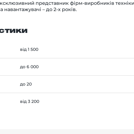
і ексклюзивний представник фірм-виробників техніки
 навантажувачі – до 2-х років.
стики
від 1 500
до 6 000
до 20
від 3 200