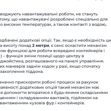
оводжують навантажувальні роботи, не стануть
 тому, що навантажувачі розроблені спеціально для
о високих температурах, а також контакті з водою,
бачені додаткові опції. Так, якщо є необхідність ц
а висоту понад
2 метри
, є сенс оснастити механізм
ою функцією для роботи всередині контейнерів і
ft) – функція зміни позиції щодо центру в
джойстика, розташованого на панелі управління.
их маневрів заднім ходом у разі, якщо спочатку
 захоплення піддона.
значно прискорити робочі процеси за рахунок
наявності додаткових опцій такий механізм має
е допомогти впоратися з будь-якими складськими
енням і складуванням вантажів, підйомом на
вантаженням кузовів фур і контейнерів.