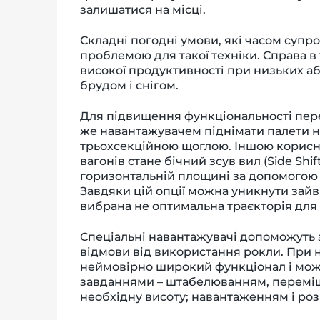
залишатися на місці.
Складні погодні умови, які часом супр
проблемою для такої техніки. Справа в
високої продуктивності при низьких аб
брудом і снігом.
Для підвищення функціональності перед
же навантажувачем піднімати палети н
трьохсекційною щоглою. Іншою корисн
вагонів стане бічний зсув вил (Side Shi
горизонтальній площині за допомогою 
Завдяки цій опції можна уникнути зайв
вибрана не оптимальна траєкторія для
Спеціальні навантажувачі допоможуть 
відмови від використання рокли. При 
неймовірно широкий функціонал і мож
завданнями – штабелюванням, переміщ
необхідну висоту; навантаженням і роз