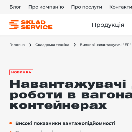
Блог
Про компанію
Про послуги
Контакт
Продукція
Головна
Складська техніка
Вилкові навантажувачі "EP"
НОВИНКА
Навантажувачі 
роботи в вагона
контейнерах
Високі показники вантажопідйомності