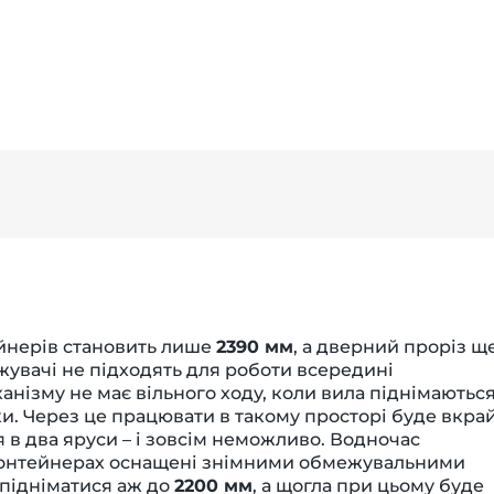
йнерів становить лише
2390 мм
, а дверний проріз щ
ажувачі не підходять для роботи всередині
анізму не має вільного ходу, коли вила піднімаютьс
ки. Через це працювати в такому просторі буде вкра
в два яруси – і зовсім неможливо. Водночас
 контейнерах оснащені знімними обмежувальними
 підніматися аж до
2200 мм
, а щогла при цьому буде