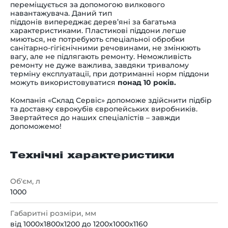
переміщується за допомогою вилкового
навантажувача. Даний тип
піддонів випереджає дерев’яні за багатьма
характеристиками. Пластикові піддони легше
миються, не потребують спеціальної обробки
санітарно-гігієнічними речовинами, не змінюють
вагу, але не підлягають ремонту. Неможливість
ремонту не дуже важлива,
завдяки тривалому
терміну
експлуатації, при дотриманні норм піддони
можуть використовуватися
понад 10 років.
Компанія «Склад Сервіс» допоможе здійснити підбір
та доставку єврокубів європейських виробників.
Звертайтеся до наших спеціалістів – завжди
допоможемо!
Технічні характеристики
Об'єм, л
1000
Габаритні розміри, мм
від 1000x1800x1200 до 1200х1000х1160