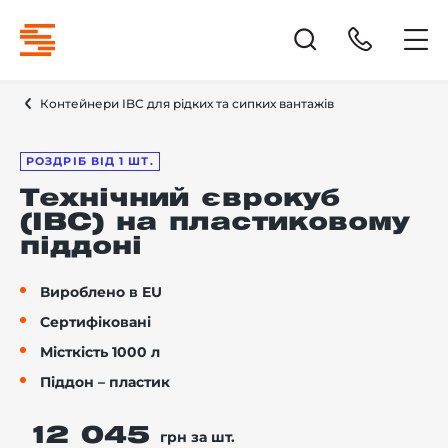
Контейнери IBC для рідких та сипких вантажів
РОЗДРІБ ВІД 1 ШТ.
Технічний єврокуб
(IBC) на пластиковому
піддоні
Вироблено в EU
Сертифіковані
Місткість 1000 л
Піддон – пластик
12 045
грн за шт.