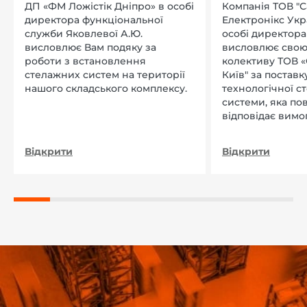
ДП «ФМ Ложістік Дніпро» в особі
Компанія ТОВ "
директора функціональної
Електронікс Укр
служби Яковлевої А.Ю.
особі директора Л
висловлює Вам подяку за
висловлює свою
роботи з встановлення
колективу ТОВ «
стелажних систем на території
Київ" за поставку
нашого складського комплексу.
технологічної с
системи, яка по
відповідає вимо
нашого підприєм
Відкрити
Відкрити