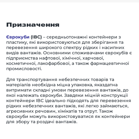
Призначення
Єврокуби
(IBC)
–
середньотонажні контейнери з
пластику, які використовуються для зберігання та
перевезення широкого спектру рідких і насипних
видів вантажів. Основними споживачами єврокубів є
підприємства
нафтової, хімічної, харчової,
косметичної, лакофарбової, а також фармацевтичної
промисловості.
Для транспортування небезпечних товарів та
матеріалів необхідна міцна упаковка, яказдатна
витримати складні умови перевезення вантажів, до
якої належать єврокуби.
Завдяки міцній конструкції
контейнери IBC ідеально підходять для перевезення
рідких небезпечних вантажів, які легко займаються,
агресивних речовин, хімікатів та отрут. Також
єврокуби можуть використовуватися як контейнери
для збору та роздачі вантажів.