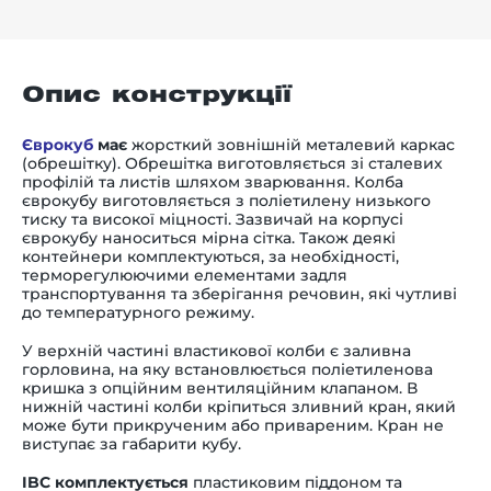
Опис конструкції
Єврокуб
має
жорсткий зовнішній металевий каркас
(обрешітку). Обрешітка виготовляється зі сталевих
профілій та листів шляхом зварювання. Колба
єврокубу виготовляється з поліетилену низького
тиску та високої міцності. Зазвичай на корпусі
єврокубу наноситься мірна сітка. Також деякі
контейнери комплектуються, за необхідності,
терморегулюючими елементами задля
транспортування та зберігання речовин, які чутливі
до температурного режиму.
У верхній частині властикової колби є заливна
горловина, на яку встановлюється поліетиленова
кришка з опційним вентиляційним клапаном. В
нижній частині колби кріпиться зливний кран, який
може бути прикрученим або привареним. Кран не
виступає за габарити кубу.
IBC комплектується
пластиковим піддоном та