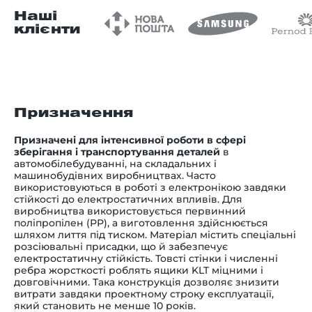
Наші
клієнти
Призначення
Призначені для інтенсивної роботи в сфері
зберігання і транспортування деталей
в
автомобілебудуванні, на складальних і
машинобудівних виробництвах. Часто
використовуються в роботі з електронікою завдяки
стійкості до електростатичних впливів. Для
виробництва використовується первинний
поліпропілен (РР), а виготовлення здійснюється
шляхом лиття під тиском. Матеріал містить спеціальні
розсіювальні присадки, що й забезпечує
електростатичну стійкість. Товсті стінки і численні
ребра жорсткості роблять ящики KLT міцними і
довговічними. Така конструкція дозволяє знизити
витрати завдяки проектному строку експлуатації,
який становить не менше 10 років.