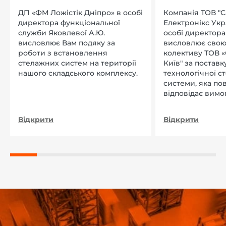
ДП «ФМ Ложістік Дніпро» в особі
Компанія ТОВ "
директора функціональної
Електронікс Укр
служби Яковлевої А.Ю.
особі директора Л
висловлює Вам подяку за
висловлює свою
роботи з встановлення
колективу ТОВ «
стелажних систем на території
Київ" за поставку
нашого складського комплексу.
технологічної с
системи, яка по
відповідає вимо
нашого підприєм
Відкрити
Відкрити