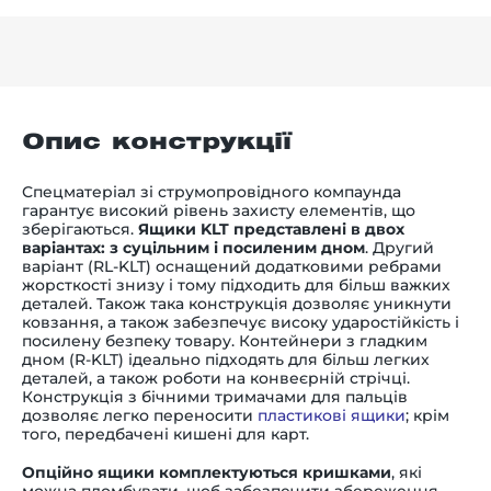
Опис конструкції
Спецматеріал зі струмопровідного компаунда
гарантує високий рівень захисту елементів, що
зберігаються.
Ящики KLT представлені в двох
варіантах: з суцільним і посиленим дном
. Другий
варіант (RL-KLT) оснащений додатковими ребрами
жорсткості знизу і тому підходить для більш важких
деталей. Також така конструкція дозволяє уникнути
ковзання, а також забезпечує високу ударостійкість і
посилену безпеку товару. Контейнери з гладким
дном (R-KLT) ідеально підходять для більш легких
деталей, а також роботи на конвеєрній стрічці.
Конструкція з бічними тримачами для пальців
дозволяє легко переносити
пластикові ящики
; крім
того, передбачені кишені для карт.
Опційно ящики комплектуються кришками
, які
можна пломбувати, щоб забезпечити збереження