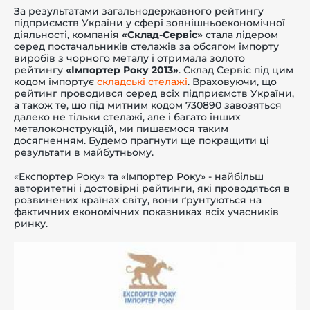
За результатами загальнодержавного рейтингу
підприємств України у сфері зовнішньоекономічної
діяльності, компанія
«Склад-Сервіс»
стала лідером
серед постачальників стелажів за обсягом імпорту
виробів з чорного металу і отримала золото
рейтингу
«Імпортер Року 2013»
. Склад Сервіс під цим
-й поверх
кодом імпортує
складські стелажі
. Враховуючи, що
рейтинг проводився серед всіх підприємств України,
а також те, що під митним кодом 730890 завозяться
далеко не тільки стелажі, але і багато інших
металоконструкцій, ми пишаємося таким
досягненням. Будемо прагнути ще покращити ці
результати в майбутньому.
«Експортер Року» та «Імпортер Року» - найбільш
авторитетні і достовірні рейтинги, які проводяться в
розвинених країнах світу, вони ґрунтуються на
фактичних економічних показниках всіх учасників
ринку.