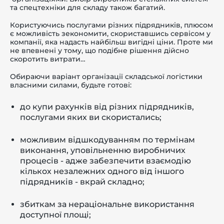
та спецтехніки для складу також багатий.
Користуючись послугами різних підрядників, плюсом
є можливість зекономити, скориставшись сервісом у
компанії, яка надасть найбільш вигідні ціни. Проте ми
не впевнені у тому, що подібне рішення дійсно
скоротить витрати…
Обираючи варіант організації складської логістики
власними силами, будьте готові:
до купи рахунків від різних підрядників,
послугами яких ви скористались;
можливим відшкодуванням по термінам
виконання, уповільненню виробничих
процесів - адже забезпечити взаємодію
кількох незалежних одного від іншого
підрядників - вкрай складно;
збиткам за нераціональне використання
доступної площі;