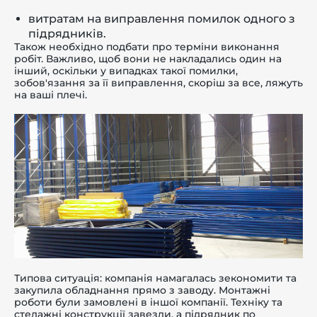
витратам на виправлення помилок одного з
підрядників.
Також необхідно подбати про терміни виконання
робіт. Важливо, щоб вони не накладались один на
інший, оскільки у випадках такої помилки,
зобов'язання за її виправлення, скоріш за все, ляжуть
на ваші плечі.
Типова ситуація: компанія намагалась зекономити та
закупила обладнання прямо з заводу. Монтажні
роботи були замовлені в іншої компанії. Техніку та
стелажні конструкції завезли, а підрядник по