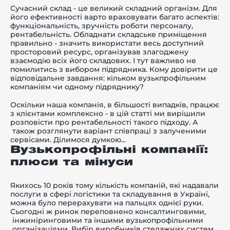
Сучасний склад - це великий складний організм. Для
його ефективності варто враховувати багато аспектів:
функціональність, зручність роботи персоналу,
рентабельність. Обладнати складське приміщення
правильно - значить використати весь доступний
просторовий ресурс, організував злагоджену
-й поверх
взаємодію всіх його складових. І тут важливо не
помилитись з вибором підрядника. Кому довірити це
відповідальне завдання: кільком вузькпрофільним
компаніям чи одному підряднику?
Оскільки наша компанія, в більшості випадків, працює
з клієнтами комплексно - в цій статті ми вирішили
розповісти про рентабельності такого підходу. А
також розглянути варіант співпраці з залученими
сервісами. Ділимося думкою...
Вузькопрофільні компанії:
плюси та мінуси
Якихось 10 років тому кількість компаній, які надавали
послуги в сфері логістики та складування в Україні,
можна було перерахувати на пальцях однієї руки.
Сьогодні ж ринок переповнено консалтинговими,
інжиніринговими та іншими вузькопрофільними
організаціями. Вибір виробників стелажних систем