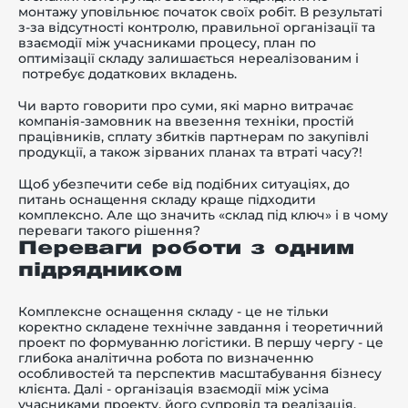
монтажу уповільнює початок своїх робіт. В результаті
з-за відсутності контролю, правильної організації та
взаємодії між учасниками процесу, план по
оптимізації складу залишається нереалізованим і
потребує додаткових вкладень.
Чи варто говорити про суми, які марно витрачає
компанія-замовник на ввезення техніки, простій
працівників, сплату збитків партнерам по закупівлі
продукції, а також зірваних планах та втраті часу?!
Щоб убезпечити себе від подібних ситуаціях, до
питань оснащення складу краще підходити
комплексно. Але що значить «склад під ключ» і в чому
переваги такого рішення?
Переваги роботи з одним
підрядником
Комплексне оснащення складу - це не тільки
коректно складене технічне завдання і теоретичний
проект по формуванню логістики. В першу чергу - це
глибока аналітична робота по визначенню
особливостей та перспектив масштабування бізнесу
клієнта. Далі - організація взаємодії між усіма
учасниками проекту, його супровід та реалізація.