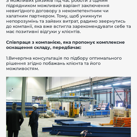
З можливих ризиків під час роботи з одним
підрядником можливий варіант заключення
невигідного договору з некомпетентним чи
халатним партнером. Тому, щоб уникнути
непорозумінь та зайвих витрат, радимо звернутись
до компанії, яка вже встигла зарекомендувати себе та
має позитивні відгуки у клієнтів.
Співпраця з компанією, яка пропонує комплексне
оснащення складу, передбачає:
1.Вичерпна консультація по підбору оптимального
рішення згідно побажань клієнта та його
можливостям.